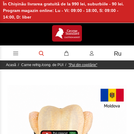
În Chișinău livrarea gratuită de la 990 lei, suburbiile - 90 lei.
Program magazin online: Lu - Vi: 09:00 - 18:00, S: 09:00 -
14:00, D: liber
Ru
Acasă
Carne refrig./cong. de PUI
"Pui din copilărie"