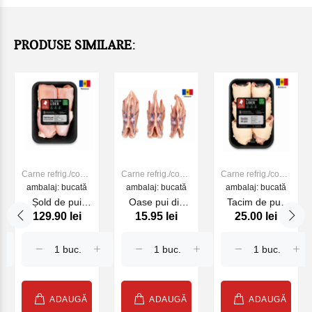
PRODUSE SIMILARE:
Carne refrig./cong.
Carne refrig./cong.
Carne refrig./cong.
ambalaj: bucată
de PUI
ambalaj: bucată
de PUI
ambalaj: bucată
de PUI
Șold de pui
Oase pui din
Tacim de pui,
129.90 lei
15.95 lei
25.00 lei
dezosat fără
copilarie (kg)
900g
piele 500g
ADAUGĂ
ADAUGĂ
ADAUGĂ