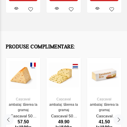
PRODUSE COMPLIMENTARE:
Cașcaval
Cașcaval
Cașcaval
ambalaj: tăierea la
ambalaj: tăierea la
ambalaj: tăierea la
gramaj
gramaj
gramaj
Cascaval 50%
Cascaval 50%
Cascaval
57.50
49.90
41.50
Chevrano Hot
Dilano
Sandwich Brie