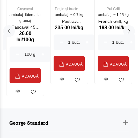
Cașcaval
Pește și fructe de
Pui Grill
ambalaj: tăierea la
ambalaj: ~ 0.7 kg
mare
ambalaj: ~ 1.25 kg
gramaj
Păstrav
French Grill, kg
Cascaval 45%
235.00 lei/kg
198.00 lei/kg
Somonat
26.60
Maasdam
Moldovenesc
lei/100g
Sublime Cow
(075002)
ADAUGĂ
ADAUGĂ
ADAUGĂ
George Standard