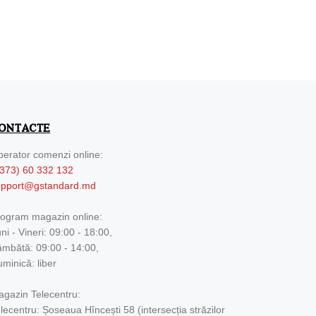
ONTACTE
erator comenzi online:
373) 60 332 132
upport@gstandard.md
ogram magazin online:
ni - Vineri: 09:00 - 18:00,
mbătă: 09:00 - 14:00,
minică: liber
gazin Telecentru:
lecentru: Șoseaua Hîncești 58 (intersecția străzilor