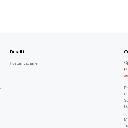
Detalii
C
Op
Posturi vacante
(+
s
.
Pr
Lu
Sâ
Du
Ma
Te