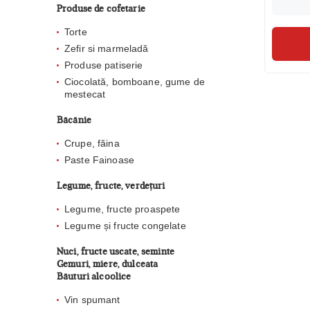
Produse de cofetarie
Torte
Zefir si marmeladă
Produse patiserie
Ciocolată, bomboane, gume de
mestecat
Băcănie
Crupe, făina
Paste Fainoase
Legume, fructe, verdețuri
Legume, fructe proaspete
Legume și fructe congelate
Nuci, fructe uscate, seminte
Gemuri, miere, dulceata
Băuturi alcoolice
Vin spumant