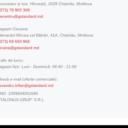
cuceaev și sos. Hîncești), 2028 Chișinău, Moldova
373) 78 803 308
elecentru@gstandard.md
agazin Ciocana:
levardul Mircea cel Bătrân, 41A, Chișinău, Moldova
373) 69 693 868
iocana@gstandard.md
afic de lucru:
gazin fizic:
Luni - Duminică: 08:40 - 21:00
resă e-mail (oferte comerciale):
exandru.trifan@gstandard.md
DNO:
1009604001690
ETALONUS-GRUP” S.R.L.