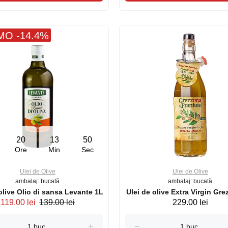
O -14.4%
20
13
49
Ore
Min
Sec
Ulei de Olive
Ulei de Olive
ambalaj: bucată
ambalaj: bucată
Ulei de olive Olio di sansa Levante 1L
Ulei de olive Extra Virgin Gre
119.00 lei
139.00 lei
229.00 lei
Frantoio Levante 1L