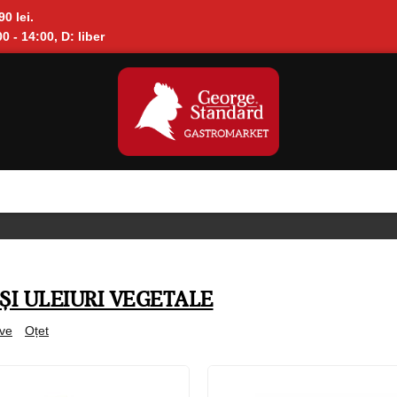
90 lei.
0 - 14:00, D: liber
ȘI ULEIURI VEGETALE
ive
Oțet