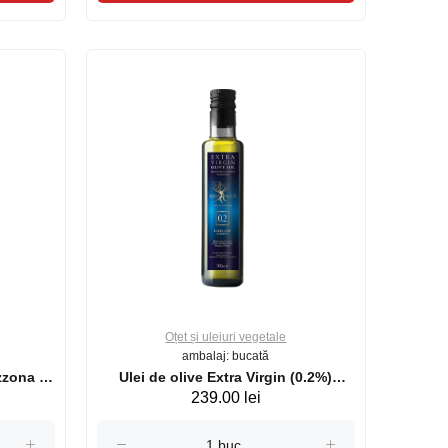
Oțet și uleiuri vegetale
ambalaj: bucată
zzona di
Ulei de olive Extra Virgin (0.2%)
239.00 lei
Xrysanoos 500ml (sticla)