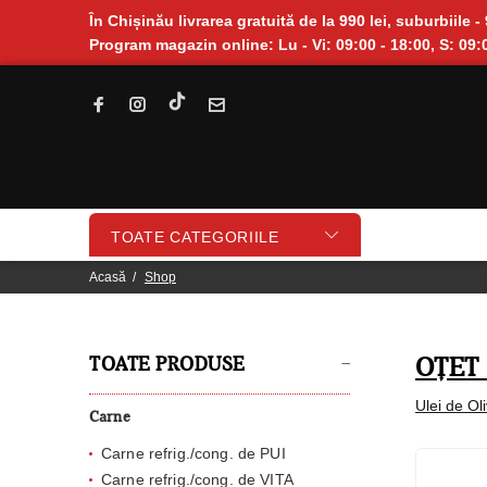
În Chișinău livrarea gratuită de la 990 lei, suburbiile - 
Program magazin online: Lu - Vi: 09:00 - 18:00, S: 09:0
TOATE CATEGORIILE
Acasă
Shop
TOATE PRODUSE
OȚET 
Ulei de Ol
Carne
Carne refrig./cong. de PUI
Carne refrig./cong. de VITA