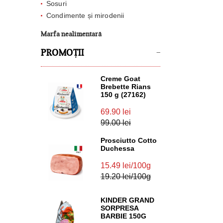
Sosuri
Condimente și mirodenii
Marfa nealimentară
PROMOȚII
Creme Goat
Brebette Rians
150 g (27162)
69.90 lei
99.00 lei
Prosciutto Cotto
Duchessa
15.49 lei/100g
19.20 lei/100g
KINDER GRAND
SORPRESA
BARBIE 150G