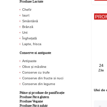
Produse Lactate
Chefir
Iaurt
PROM
Smântână
Brânză
Unt
Înghețată
Lapte, frisca
Conserve si antipaste
Antipaste
24
Olive și măsline
Zile
Conserve cu trufe
Conserve din fructe si nuci
Conserve din legume
Pâine și produse de panificație
Produse Fără gluten
Produse Vegane
Produse Fără zahăr