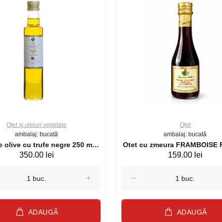
Oțet și uleiuri vegetale
Oțet
ambalaj: bucată
ambalaj: bucată
e olive cu trufe negre 250 ml
Otet cu zmeura FRAMBOISE
350.00 lei
159.00 lei
Karlic Tartufi
250 ml (26776)
ADAUGĂ
ADAUGĂ