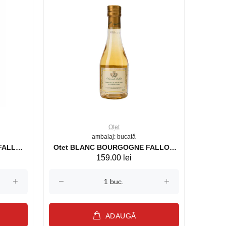
Oțet
ambalaj: bucată
 FALLOT
Otet BLANC BOURGOGNE FALLOT
159.00 lei
250 ml (26755)
ADAUGĂ