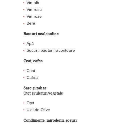
Vin alb
Vin rosu
Vin roze
Bere
Bauturi nealcoolice
Apă
Sucuri, băuturi racoritoare
Ceai, cafea
Ceai
Cafea
Sare și zahăr
Oțet și uleiuri vegetale
Oțet
Ulei de Olive
Condimente, mirodenii, sosuri