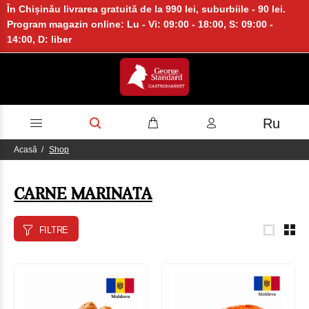
În Chișinău livrarea gratuită de la 990 lei, suburbiile - 90 lei.
Program magazin online: Lu - Vi: 09:00 - 18:00, S: 09:00 -
14:00, D: liber
Ru
Acasă
Shop
CARNE MARINATA
FILTRE