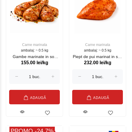
Carne marinata
Carne marinata
ambalaj: ~ 0.5 kg
ambalaj: ~ 0.5 kg
Gambe marinate in sos
Piept de pui marinat in sos
155.00 lei/kg
232.00 lei/kg
Tandury (kg)
Mediteranean, kg
ADAUGĂ
ADAUGĂ
PROMO -24.7%