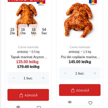
23
16
16
54
Zile
Ore
Min
Sec
Carne marinata
Carne marinata
ambalaj: ~ 0.5 kg
ambalaj: ~ 1.5 kg
Tapak marinat Aryzona
Pui din copilarie marinat,
135.00 lei/kg
145.00 lei/kg
~0,5 kg
kg
179.40 lei/kg
ADAUGĂ
ADAUGĂ