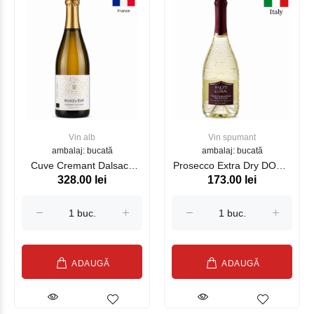
Vin alb
Vin spumant
ambalaj: bucată
ambalaj: bucată
Cuve Cremant Dalsace
Proseсco Extra Dry DOCG
328.00 lei
173.00 lei
Chardonnay Wunsch et
Valdobbiadene Bacio Della
Mann alb, 750 ml
Luna 750 ml
ADAUGĂ
ADAUGĂ