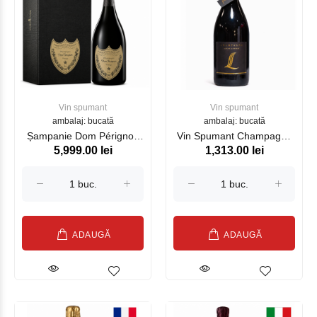
Vin spumant
Vin spumant
ambalaj: bucată
ambalaj: bucată
Șampanie Dom Pérignon
Vin Spumant Champagne
5,999.00 lei
1,313.00 lei
cu cutie alc 12.5% 0.75L
Blanc de Noirs, alb, 750ml,
2022
ADAUGĂ
ADAUGĂ