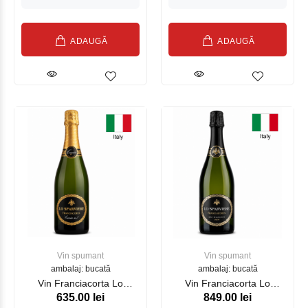
ADAUGĂ
ADAUGĂ
Vin spumant
Vin spumant
ambalaj: bucată
ambalaj: bucată
Vin Franciacorta Lo
Vin Franciacorta Lo
635.00 lei
849.00 lei
Sparviere Brut Cuvee №7,
Sparviere Brut Millesimato