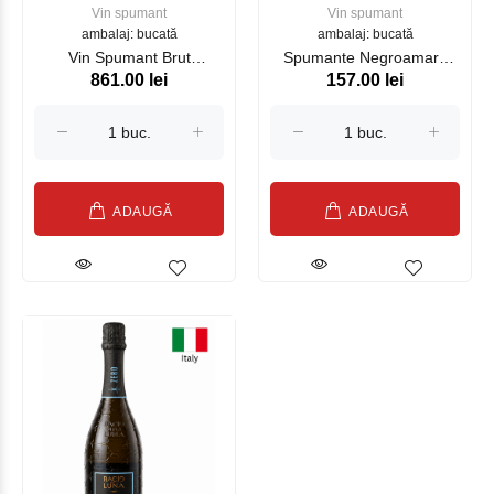
Vin spumant
Vin spumant
ambalaj: bucată
ambalaj: bucată
Vin Spumant Brut
Spumante Negroamaro
861.00 lei
157.00 lei
Champagne Veuve
ICE Masso Antico 750 ml
Doussot Grand Cuvee, alb,
750ml
ADAUGĂ
ADAUGĂ