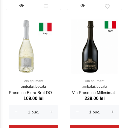
Vin spumant
Vin spumant
ambalaj: bucată
ambalaj: bucată
Proseсco Extra Brut DOCG
Vin Prosecco Millesimato
169.00 lei
239.00 lei
Valdobbiadene Bacio Della
Brut Cecilia Beretta, 750
Luna 750 ml
ml