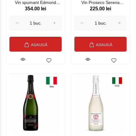
Vin spumant Edmond
Vin Proseco Serena
354.00 lei
225.00 lei
Dantes FELLINE , alb, 750
Superiore DOCG
ml
ADAUGĂ
ADAUGĂ