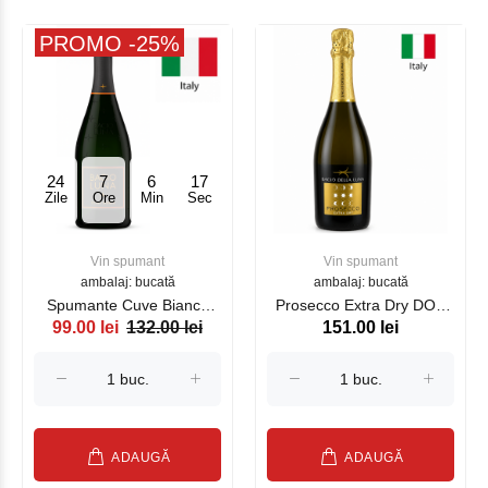
PROMO -25%
24
7
6
17
Zile
Ore
Min
Sec
Vin spumant
Vin spumant
ambalaj: bucată
ambalaj: bucată
Spumante Cuve Bianco
Proseсco Extra Dry DOC
99.00 lei
132.00 lei
151.00 lei
Bacio Della Luna 750 ml
Bacio Della Luna 750 ml
ADAUGĂ
ADAUGĂ