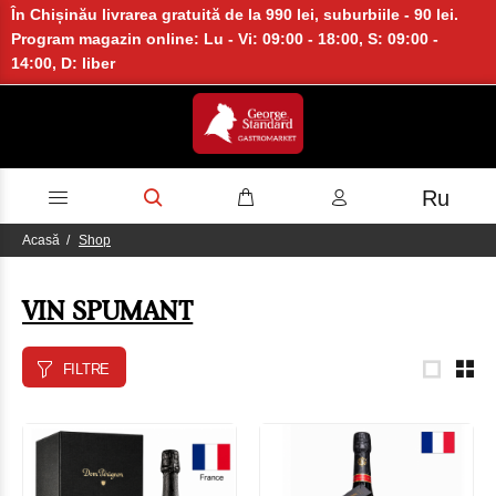
În Chișinău livrarea gratuită de la 990 lei, suburbiile - 90 lei.
Program magazin online: Lu - Vi: 09:00 - 18:00, S: 09:00 -
14:00, D: liber
Ru
Acasă
Shop
VIN SPUMANT
FILTRE