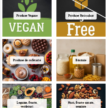
Produse Vegane
Produse Fără zahăr
Produse de cofetarie
Băcănie
Legume, fructe,
Nuci, fructe uscate,
verdețuri
seminte