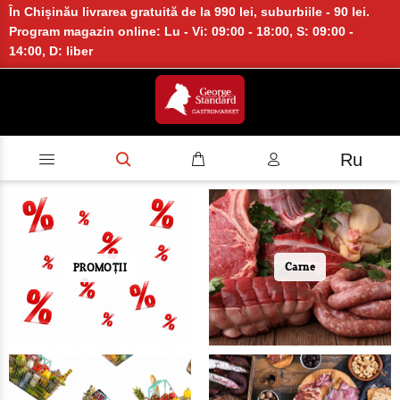
În Chișinău livrarea gratuită de la 990 lei, suburbiile - 90 lei.
Program magazin online: Lu - Vi: 09:00 - 18:00, S: 09:00 -
14:00, D: liber
Ru
Carne
PROMOȚII