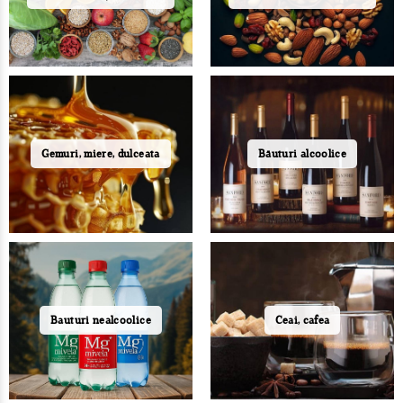
Gemuri, miere, dulceata
Băuturi alcoolice
Bauturi nealcoolice
Ceai, cafea