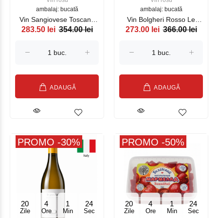
Vin rosu
Vin rosu
ambalaj: bucată
ambalaj: bucată
Vin Sangiovese Toscana
Vin Bolgheri Rosso Le
283.50 lei
354.00 lei
273.00 lei
366.00 lei
Lo Scudiere 2022, rosu
Pievi , rosu 750ml
750ml
ADAUGĂ
ADAUGĂ
PROMO -30%
PROMO -50%
20
4
1
23
20
4
1
23
Zile
Ore
Min
Sec
Zile
Ore
Min
Sec