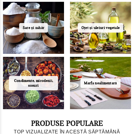
Sare și zahăr
Oțet și uleiuri vegetale
Condimente, mirodenii,
Marfa nealimentară
sosuri
PRODUSE POPULARE
TOP VIZUALIZATE ÎN ACESTĂ SĂPTĂMÂNĂ