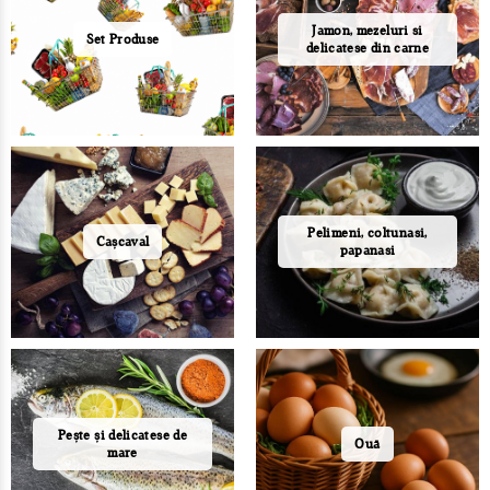
Jamon, mezeluri si
Set Produse
delicatese din carne
Pelimeni, coltunasi,
Cașcaval
papanasi
Pește și delicatese de
Ouă
mare