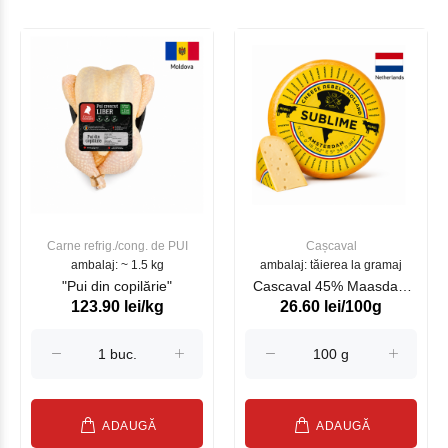
Carne refrig./cong. de PUI
Cașcaval
ambalaj: ~ 1.5 kg
ambalaj: tăierea la gramaj
"Pui din copilărie"
Cascaval 45% Maasdam
123.90 lei/kg
26.60 lei/100g
Sublime Cow (075002)
ADAUGĂ
ADAUGĂ