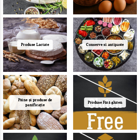
Produse Lactate
Conserve si antipaste
Pâine și produse de
Produse Fără gluten
panificație