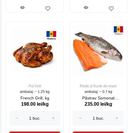
Pui Grill
Pește și fructe de mare
ambalaj: ~ 1.25 kg
ambalaj: ~ 0.7 kg
French Grill, kg
Păstrav Somonat
198.00 lei/kg
235.00 lei/kg
Moldovenesc