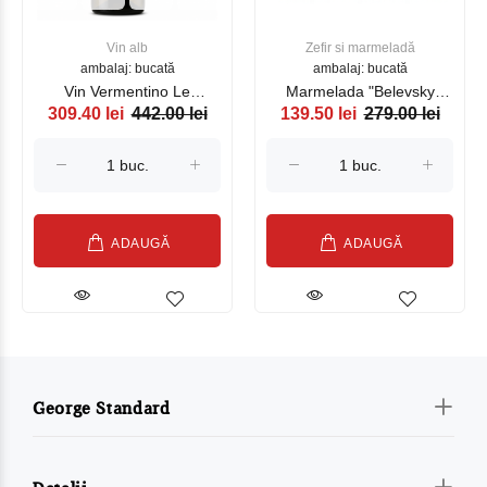
Vin alb
Zefir si marmeladă
ambalaj: bucată
ambalaj: bucată
Vin Vermentino Le
Marmelada "Belevsky
309.40 lei
442.00 lei
139.50 lei
279.00 lei
Gonnare Toscana, alb
product" Visina fara zahar
750ml
1 kg
ADAUGĂ
ADAUGĂ
George Standard