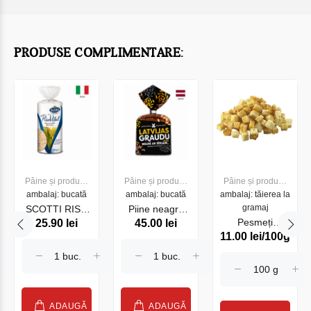
PRODUSE COMPLIMENTARE:
Pâine și produse
Pâine și produse
Pâine și produse
ambalaj: bucată
de panificație
ambalaj: bucată
de panificație
ambalaj: tăierea la
de panificație
gramaj
SCOTTI RISO
Piine neagra
Pesmeți
25.90 lei
45.00 lei
VITAL Tartine
din Latvia cu
11.00 lei/100g
George
din orez 100 gr.
seminte , 340g
Standard, kg
ADAUGĂ
ADAUGĂ