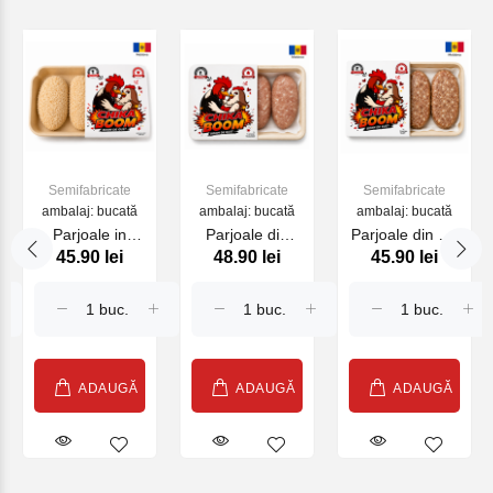
Semifabricate
Semifabricate
Semifabricate
ambalaj: bucată
ambalaj: bucată
ambalaj: bucată
Parjoale in
Parjoale din
Parjoale din pui
45.90 lei
48.90 lei
45.90 lei
Pane Chika
pui/porc Chika
de casa Chika
Boom 280gr.
Boom 235gr.
Boom 235gr.
ADAUGĂ
ADAUGĂ
ADAUGĂ