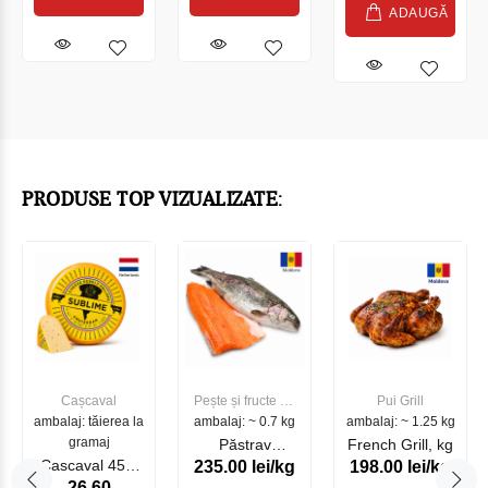
ADAUGĂ
PRODUSE TOP VIZUALIZATE:
Cașcaval
Pește și fructe de
Pui Grill
ambalaj: tăierea la
ambalaj: ~ 0.7 kg
mare
ambalaj: ~ 1.25 kg
gramaj
Păstrav
French Grill, kg
Cascaval 45%
235.00 lei/kg
198.00 lei/kg
Somonat
26.60