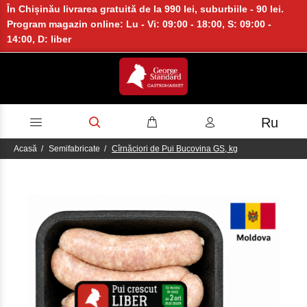
În Chișinău livrarea gratuită de la 990 lei, suburbiile - 90 lei.
Program magazin online: Lu - Vi: 09:00 - 18:00, S: 09:00 -
14:00, D: liber
Ru
Acasă
Semifabricate
Cîrnăciori de Pui Bucovina GS, kg