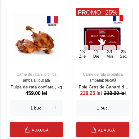
PROMO -25%
13
11
33
23
Zile
Ore
Min
Sec
Carne de rata si bibilica
Carne de rata si bibilica
ambalaj: bucată
ambalaj: bucată
Pulpa de rata confiata , kg
Foie Gras de Canard de
459.00 lei
239.25 lei
319.00 lei
rata 30% , 250 g
ADAUGĂ
ADAUGĂ