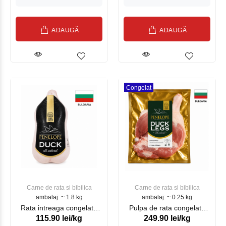
ADAUGĂ
ADAUGĂ
Congelat
Carne de rata si bibilica
Carne de rata si bibilica
ambalaj: ~ 1.8 kg
ambalaj: ~ 0.25 kg
Rata intreaga congelata
Pulpa de rata congelata
115.90 lei/kg
249.90 lei/kg
Bulchicken kg
Bulchicken kg