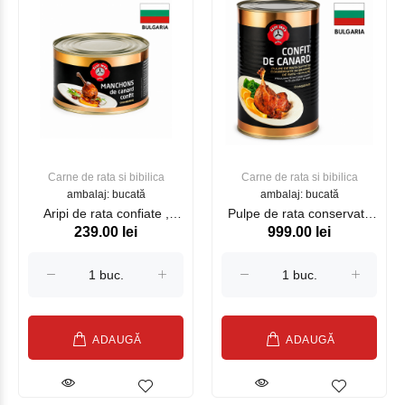
Carne de rata si bibilica
Carne de rata si bibilica
ambalaj: bucată
ambalaj: bucată
Aripi de rata confiate ,
Pulpe de rata conservate
239.00 lei
999.00 lei
1350 g
in grasime 10 buc, 3825 g
ADAUGĂ
ADAUGĂ