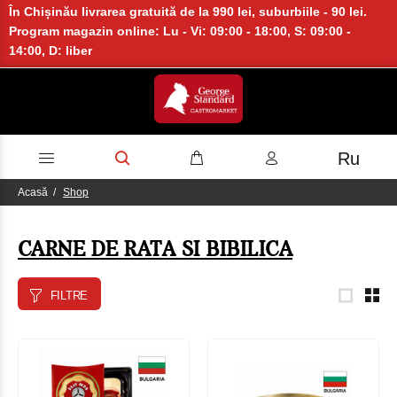
În Chișinău livrarea gratuită de la 990 lei, suburbiile - 90 lei.
Program magazin online: Lu - Vi: 09:00 - 18:00, S: 09:00 -
14:00, D: liber
Ru
Acasă
Shop
CARNE DE RATA SI BIBILICA
FILTRE