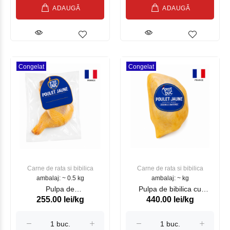
ADAUGĂ
ADAUGĂ
Congelat
Congelat
Carne de rata si bibilica
Carne de rata si bibilica
ambalaj: ~ 0.5 kg
ambalaj: ~ kg
Pulpa de
Pulpa de bibilica cu
255.00 lei/kg
440.00 lei/kg
bibilica congelata P'tit Duc
spate congelata P'tit Duc
SAVEL, kg
SAVEL, kg