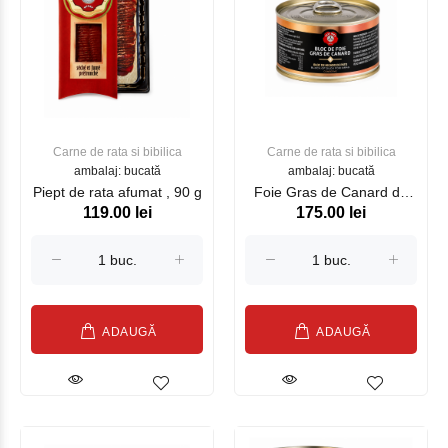
Carne de rata si bibilica
Carne de rata si bibilica
ambalaj: bucată
ambalaj: bucată
Piept de rata afumat , 90 g
Foie Gras de Canard de
119.00 lei
175.00 lei
rata , 150 g
ADAUGĂ
ADAUGĂ