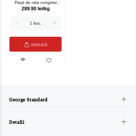
Piept de rata congelat
289.90 lei/kg
Bulchicken kg
ADAUGĂ
George Standard
Detalii