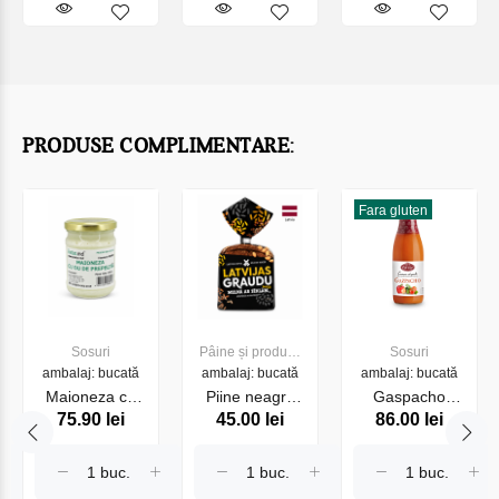
PRODUSE COMPLIMENTARE:
Fara gluten
Sosuri
Pâine și produse
Sosuri
ambalaj: bucată
ambalaj: bucată
de panificație
ambalaj: bucată
Maioneza cu
Piine neagra
Gaspacho
75.90 lei
45.00 lei
86.00 lei
oua de
din Latvia cu
Ferrer original
prepelita 230 gr
seminte , 340g
720 ml