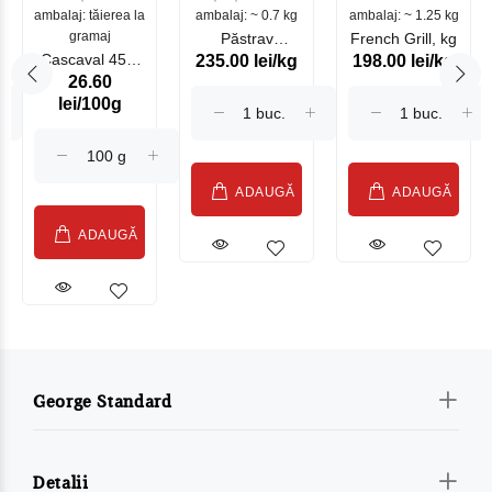
ambalaj: tăierea la
ambalaj: ~ 0.7 kg
mare
ambalaj: ~ 1.25 kg
gramaj
Păstrav
French Grill, kg
Cascaval 45%
235.00 lei/kg
198.00 lei/kg
Somonat
26.60
Maasdam
Moldovenesc
lei/100g
Sublime Cow
(075002)
ADAUGĂ
ADAUGĂ
ADAUGĂ
George Standard
Detalii