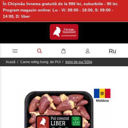
În Chișinău livrarea gratuită de la 990 lei, suburbiile - 90 lei.
Program magazin online: Lu - Vi: 09:00 - 18:00, S: 09:00 -
14:00, D: liber
Ru
Acasă
Carne refrig./cong. de PUI
Inimi de pui 500g