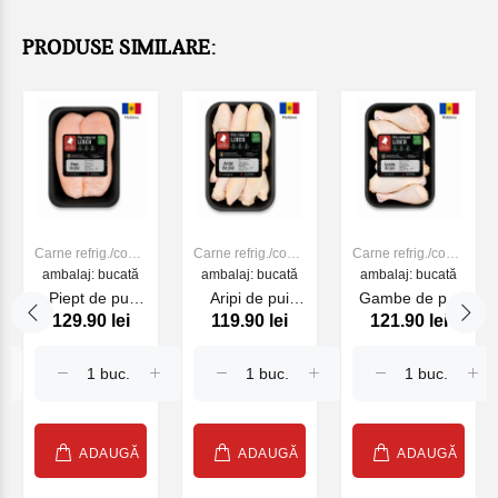
PRODUSE SIMILARE:
Carne refrig./cong.
Carne refrig./cong.
Carne refrig./cong.
ambalaj: bucată
de PUI
ambalaj: bucată
de PUI
ambalaj: bucată
de PUI
Piept de pui
Aripi de pui
Gambe de pui
129.90 lei
119.90 lei
121.90 lei
500g
900g
900g
ADAUGĂ
ADAUGĂ
ADAUGĂ