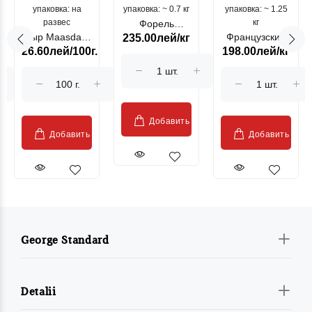
упаковка: на
упаковка: ~ 0.7 кг
морепродукты
упаковка: ~ 1.25
цыпленок
развес
кг
Форель
Сыр Maasdam
Французский
235.00лей/кг
лососевая
26.60лей/100г.
198.00лей/кг
Sublime Cow
гриль, кг
"Păstrăv
Moldovenesc"
Добавить
Добавить
Добавить
George Standard
Detalii