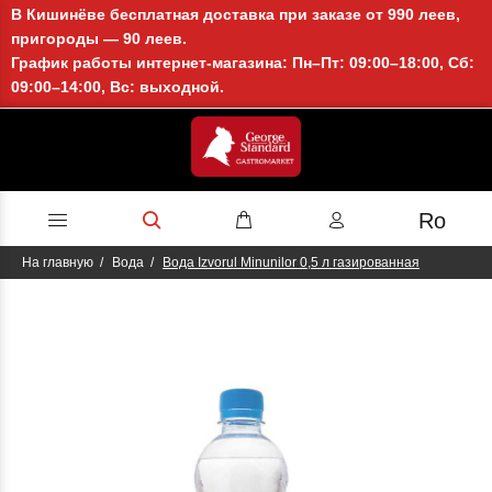
В Кишинёве бесплатная доставка при заказе от 990 леев,
пригороды — 90 леев.
График работы интернет-магазина: Пн–Пт: 09:00–18:00, Сб:
09:00–14:00, Вс: выходной.
Ro
На главную
Вода
Вода Izvorul Minunilor 0,5 л газированная