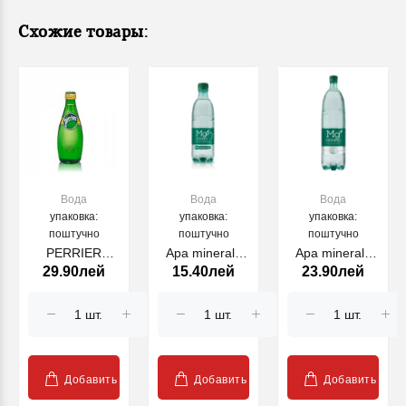
Схожие товары:
Вода
Вода
Вода
упаковка:
упаковка:
упаковка:
поштучно
поштучно
поштучно
PERRIER
Apa minerala
Apa minerala
29.90лей
15.40лей
23.90лей
минеральная
carbogazificata
carbogazificata
вода 330мл
MG MIVELA
MG MIVELA
0.5L
1.35L
Добавить
Добавить
Добавить