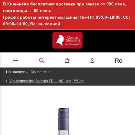
В Кишинёве бесплатная доставка при заказе от 990 леев,
пригороды — 90 леев.
График работы интернет-магазина: Пн–Пт: 09:00–18:00, Сб:
09:00–14:00, Вс: выходной.
Ro
На главную
Белое вино
Vin Vermentino Salento FELLINE , alb, 750 ml