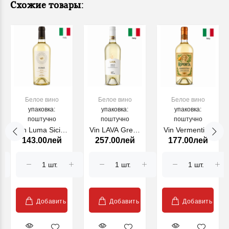
Схожие товары:
Белое вино
Белое вино
Белое вино
упаковка:
упаковка:
упаковка:
поштучно
поштучно
поштучно
Vin Luma Sicilia
Vin LAVA Greco
Vin Vermentino
143.00лей
257.00лей
177.00лей
Grillo, alb, 750
di Tufo, alb,
Isola dei
ml
750 ml
Nuraghi
RIPORTA, alb,
750 ml
Добавить
Добавить
Добавить