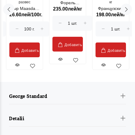
развес
кг
Форель
Сыр Maasdam
Французский
235.00лей/кг
лососевая
26.60лей/100г.
198.00лей/кг
Sublime Cow
гриль, кг
"Păstrăv
Moldovenesc"
Добавить
Добавить
Добавить
George Standard
Detalii