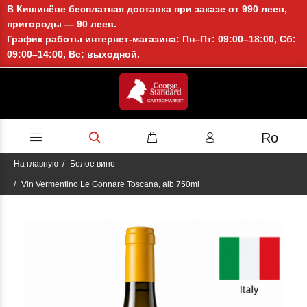
В Кишинёве бесплатная доставка при заказе от 990 леев,
пригороды — 90 леев.
График работы интернет-магазина: Пн–Пт: 09:00–18:00, Сб:
09:00–14:00, Вс: выходной.
Ro
На главную
Белое вино
Vin Vermentino Le Gonnare Toscana, alb 750ml