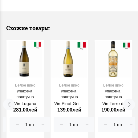
Схожие товары:
Белое вино
Белое вино
Белое вино
упаковка:
упаковка:
упаковка:
поштучно
поштучно
поштучно
Vin Lugana
Vin Pinot Grigio
Vin Terre di
281.00лей
139.00лей
190.00лей
2024 Cecilia
Delle Venezie
Chieti Pecorino
Beretta,
Cecilia Beretta,
RIPORTA, alb,
demisec alb,
sec alb, 750 ml
750 ml
750 ml