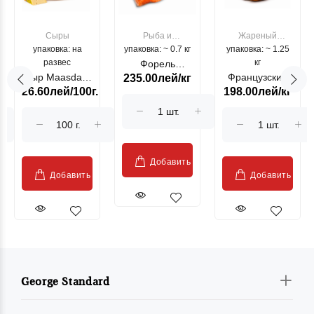
Сыры
Рыба и
Жареный
упаковка: на
упаковка: ~ 0.7 кг
морепродукты
упаковка: ~ 1.25
цыпленок
развес
кг
Форель
Сыр Maasdam
Французский
235.00лей/кг
лососевая
26.60лей/100г.
198.00лей/кг
Sublime Cow
гриль, кг
"Păstrăv
Moldovenesc"
Добавить
Добавить
Добавить
George Standard