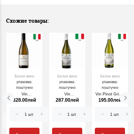
Схожие товары:
унд
Белое вино
Белое вино
Белое вино
упаковка:
упаковка:
упаковка:
поштучно
поштучно
поштучно
Vin
Vin
Vin Pinot Grigio
328.00лей
287.00лей
195.00лей
Chardonnay
Gewurztraminer
Alto Adige
Steinhaus
Alto Adige
Sudtirol DOC,
2022, alb,
Sudtirol DOC,
alb 750 ml
750ml
alb 750 ml