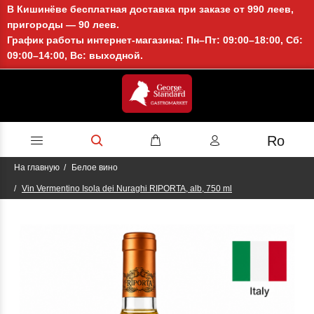
В Кишинёве бесплатная доставка при заказе от 990 леев,
пригороды — 90 леев.
График работы интернет-магазина: Пн–Пт: 09:00–18:00, Сб:
09:00–14:00, Вс: выходной.
Ro
На главную
Белое вино
Vin Vermentino Isola dei Nuraghi RIPORTA, alb, 750 ml