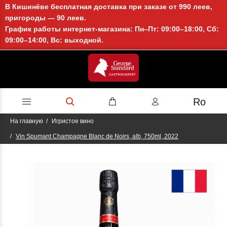
В Кишинёве бесплатная доставка при заказе от 990 леев,
пригороды — 90 леев.
График работы интернет-магазина: Пн–Пт: 09:00–18:00, Сб:
09:00–14:00, Вс: выходной.
Ro
На главную
Игристое вино
Vin Spumant Champagne Blanc de Noirs, alb, 750ml, 2022