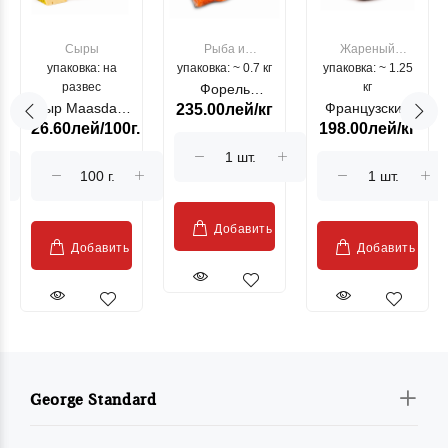
Сыры
Рыба и
Жареный
упаковка: на
упаковка: ~ 0.7 кг
морепродукты
упаковка: ~ 1.25
цыпленок
развес
кг
Форель
Сыр Maasdam
Французский
235.00лей/кг
лососевая
26.60лей/100г.
198.00лей/кг
Sublime Cow
гриль, кг
"Păstrăv
Moldovenesc"
Добавить
Добавить
Добавить
George Standard