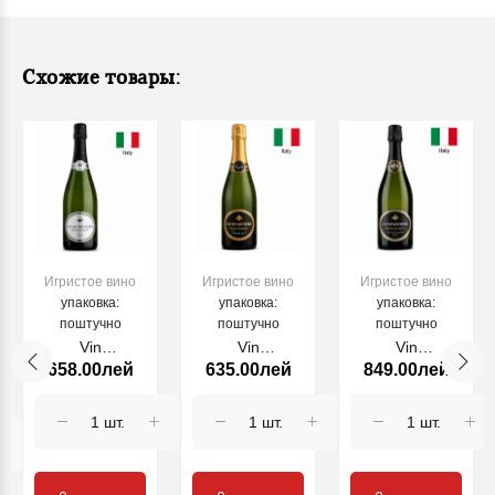
Схожие товары:
унд
Игристое вино
Игристое вино
Игристое вино
упаковка:
упаковка:
упаковка:
поштучно
поштучно
поштучно
Vin
Vin
Vin
658.00лей
635.00лей
849.00лей
Franciacorta Lo
Franciacorta Lo
Franciacorta Lo
Sparviere Brut
Sparviere Brut
Sparviere Brut
Saten, 750ml
Cuvee №7,
Millesimato
750ml
2018, 750ml