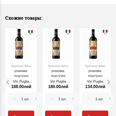
Схожие товары:
Красное вино
Красное вино
Красное вино
упаковка:
упаковка:
упаковка:
поштучно
поштучно
поштучно
Vin Puglia
Vin Puglia
Vin Puglia
188.00лей
180.00лей
134.00лей
Zinfadel
Primitivo
Sangiovese
RIPORTA, rosu,
RIPORTA, rosu,
RIPORTA, rosu,
750 ml
750 ml
750 ml