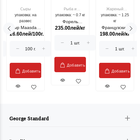
Сыры
Рыба и
Жареный
упаковка: на
упаковка: ~ 0.7 кг
морепродукты
упаковка: ~ 1.25
цыпленок
развес
кг
Форель
Сыр Maasdam
Французский
235.00лей/кг
лососевая
26.60лей/100г.
198.00лей/кг
Sublime Cow
гриль, кг
"Păstrăv
Moldovenesc"
Добавить
Добавить
Добавить
George Standard