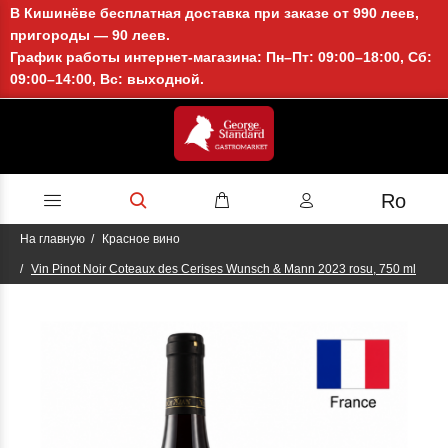
В Кишинёве бесплатная доставка при заказе от 990 леев,
пригороды — 90 леев.
График работы интернет-магазина: Пн–Пт: 09:00–18:00, Сб:
09:00–14:00, Вс: выходной.
Ro
На главную
Красное вино
Vin Pinot Noir Coteaux des Cerises Wunsch & Mann 2023 rosu, 750 ml