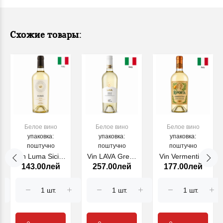
Схожие товары:
Белое вино
Белое вино
Белое вино
упаковка:
упаковка:
упаковка:
поштучно
поштучно
поштучно
Vin Luma Sicilia
Vin LAVA Greco
Vin Vermentino
143.00лей
257.00лей
177.00лей
Grillo, alb, 750
di Tufo, alb,
Isola dei
ml
750 ml
Nuraghi
RIPORTA, alb,
750 ml