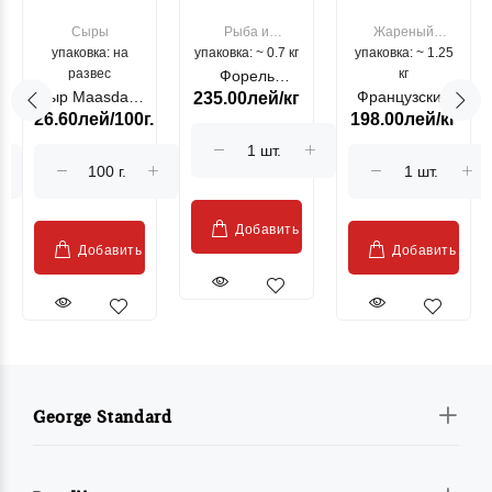
Сыры
Рыба и
Жареный
упаковка: на
упаковка: ~ 0.7 кг
морепродукты
упаковка: ~ 1.25
цыпленок
развес
кг
Форель
Сыр Maasdam
Французский
235.00лей/кг
лососевая
26.60лей/100г.
198.00лей/кг
Sublime Cow
гриль, кг
"Păstrăv
Moldovenesc"
Добавить
Добавить
Добавить
George Standard