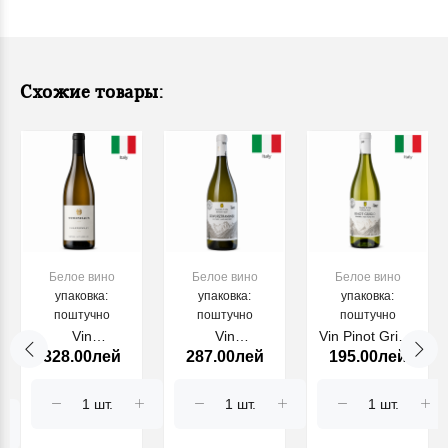
Схожие товары:
унд
Белое вино
Белое вино
Белое вино
упаковка:
упаковка:
упаковка:
поштучно
поштучно
поштучно
Vin
Vin
Vin Pinot Grigio
328.00лей
287.00лей
195.00лей
Chardonnay
Gewurztraminer
Alto Adige
Steinhaus
Alto Adige
Sudtirol DOC,
2022, alb,
Sudtirol DOC,
alb 750 ml
750ml
alb 750 ml