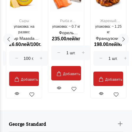
Сыры
Рыба и
Жареный
упаковка: на
упаковка: ~ 0.7 кг
морепродукты
упаковка: ~ 1.25
цыпленок
развес
кг
Форель
Сыр Maasdam
Французский
235.00лей/кг
лососевая
26.60лей/100г.
198.00лей/кг
Sublime Cow
гриль, кг
"Păstrăv
Moldovenesc"
Добавить
Добавить
Добавить
George Standard