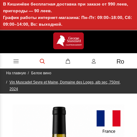
В Кишинёве бесплатная доставка при заказе от 990 леев,
пригороды — 90 леев.
График работы интернет-магазина: Пн–Пт: 09:00–18:00, Сб:
09:00–14:00, Вс: выходной.
Ro
На главную
Белое вино
Vin Muscadet Sevre et Maine, Domaine des Loges, alb sec, 750ml,
2024