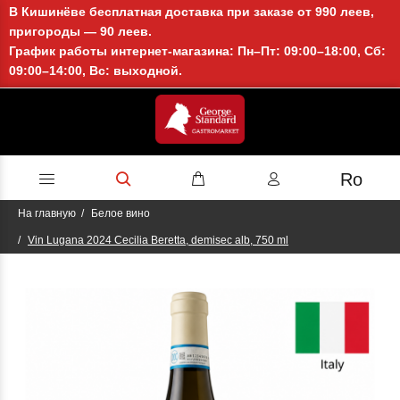
В Кишинёве бесплатная доставка при заказе от 990 леев,
пригороды — 90 леев.
График работы интернет-магазина: Пн–Пт: 09:00–18:00, Сб:
09:00–14:00, Вс: выходной.
Ro
На главную
Белое вино
Vin Lugana 2024 Cecilia Beretta, demisec alb, 750 ml