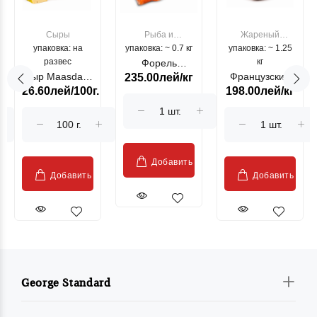
Сыры
Рыба и
Жареный
упаковка: на
упаковка: ~ 0.7 кг
морепродукты
упаковка: ~ 1.25
цыпленок
развес
кг
Форель
Сыр Maasdam
Французский
235.00лей/кг
лососевая
26.60лей/100г.
198.00лей/кг
Sublime Cow
гриль, кг
"Păstrăv
Moldovenesc"
Добавить
Добавить
Добавить
George Standard