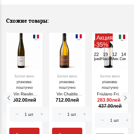
Схожие товары:
Акция
-35%
22
19
12
14
унд
Дней
Часов
Мин.
Секунд
Белое вино
Белое вино
Белое вино
упаковка:
упаковка:
упаковка:
поштучно
поштучно
поштучно
Vin Riesling
Vin Chablis
Friulano Friuli
502.00лей
712.00лей
283.90лей
Alsace Grand
Premier Cru
2023 MYO, alb,
437.00лей
Cru
Vau de Vey
750 ml
Steingrubler
Pierrick
Wunsch &
Laroche 2022
Mann 2022 alb,
alb, 750 ml
750 ml