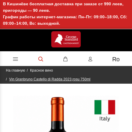
В Кишинёве бесплатная доставка при заказе от 990 леев,
пригороды — 90 леев.
График работы интернет-магазина: Пн–Пт: 09:00–18:00, Сб:
09:00–14:00, Вс: выходной.
Ro
На главную
Красное вино
Vin Granbruno Castello di Radda 2023,rosu 750ml