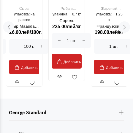
Сыры
Рыба и
Жареный
упаковка: на
упаковка: ~ 0.7 кг
морепродукты
упаковка: ~ 1.25
цыпленок
развес
кг
Форель
Сыр Maasdam
Французский
235.00лей/кг
лососевая
26.60лей/100г.
198.00лей/кг
Sublime Cow
гриль, кг
"Păstrăv
Moldovenesc"
Добавить
Добавить
Добавить
George Standard