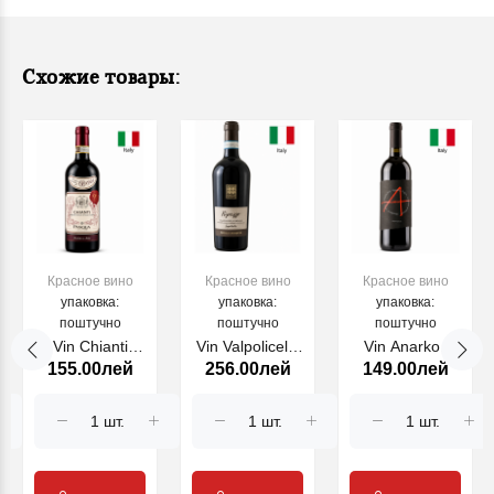
Схожие товары:
Красное вино
Красное вино
Красное вино
упаковка:
упаковка:
упаковка:
поштучно
поштучно
поштучно
Vin Chianti
Vin Valpolicella
Vin Anarkos
155.00лей
256.00лей
149.00лей
Pasqua, sec
Ripasso Cecilia
Puglia Rosso
rosu, 750 ml
Beretta, rosu
FELLINE,
demisec, 750
rosu,750 ml
ml