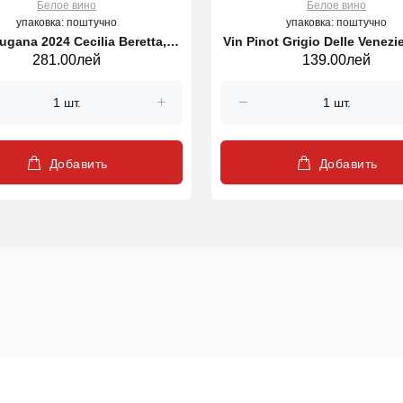
Белое вино
Белое вино
упаковка: поштучно
упаковка: поштучно
ugana 2024 Cecilia Beretta,
Vin Pinot Grigio Delle Venezie
281.00лей
139.00лей
demisec alb, 750 ml
Beretta, sec alb, 750 m
Добавить
Добавить