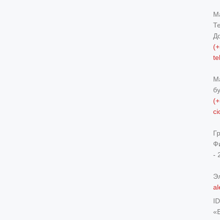
М
Т
Д
(+
t
М
б
(+
c
Г
Ф
- 
Э
al
I
«