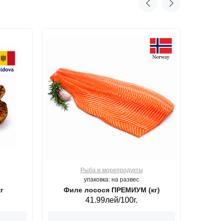
Рыба и морепродукты
О
упаковка: на развес
г
Филе лосося ПРЕМИУМ (кг)
41.99лей/100г.