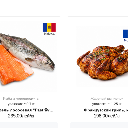
Рыба и морепродукты
Жареный цыпленок
упаковка: ~ 0.7 кг
упаковка: ~ 1.25 кг
ель лососевая "Păstrăv
Французский гриль, к
235.00лей/кг
198.00лей/кг
Moldovenesc"