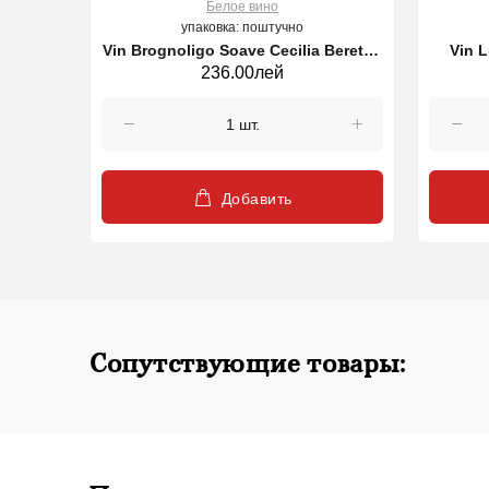
Белое вино
упаковка: поштучно
2, alb,
Vin Brognoligo Soave Cecilia Beretta,
Vin L
236.00лей
sec alb, 750 ml
Добавить
Сопутствующие товары: