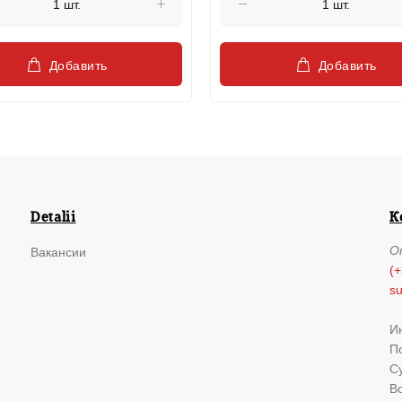
Добавить
Добавить
Detalii
К
О
Вакансии
(+
s
И
По
Су
В