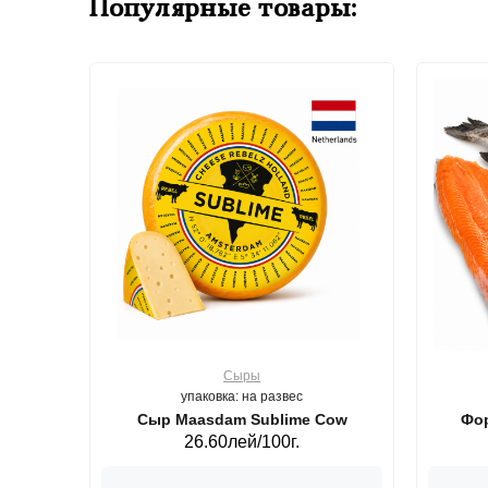
Популярные товары:
Сыры
упаковка: на развес
ерб GS,440 г.
Сыр Maasdam Sublime Cow
Фор
26.60лей/100г.