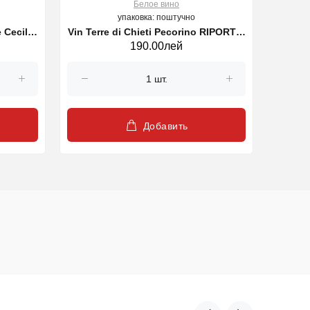
Белое вино
упаковка: поштучно
 Cecilia
Vin Terre di Chieti Pecorino RIPORTA,
Vin Ch
190.00лей
l
alb, 750 ml
Добавить