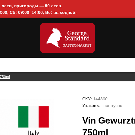
0 леев, пригороды — 90 леев.
:00, Сб: 09:00–14:00, Вс: выходной.
 750ml
СКУ:
144860
Упаковка:
поштучно
Vin Gewurzt
750ml