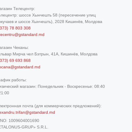
агазин Телецентр:
елецентр: шоссе Хынчешть 58 (пересечение улиц
окучаев и шоссе Хынчешть), 2028 Кишинёв, Молдова
373) 78 803 308
elecentru@gstandard.md
агазин Чеканы:
ульвар Мирча чел Бэтрын, 41A, Кишинёв, Молдова
373) 69 693 868
iocana@gstandard.md
рафик работы:
изический магазин:
Понедельник - Воскресенье: 08:40
21:00
лектронная почта (для коммерческих предложений):
exandru.trifan@gstandard.md
DNO:
1009604001690
ETALONUS-GRUP» S.R.L.