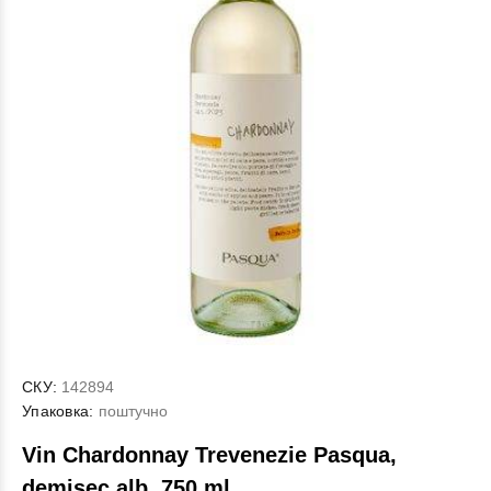
СКУ:
142894
Упаковка:
поштучно
Vin Chardonnay Trevenezie Pasqua,
demisec alb, 750 ml