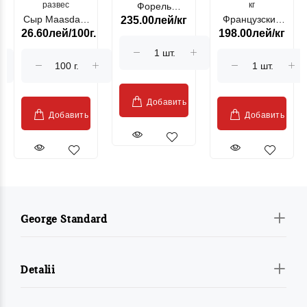
развес
кг
Форель
Сыр Maasdam
Французский
235.00лей/кг
лососевая
26.60лей/100г.
198.00лей/кг
Sublime Cow
гриль, кг
"Păstrăv
Moldovenesc"
Добавить
Добавить
Добавить
George Standard
Detalii