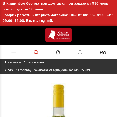
В Кишинёве бесплатная доставка при заказе от 990 леев,
пригороды — 90 леев.
График работы интернет-магазина: Пн–Пт: 09:00–18:00, Сб:
09:00–14:00, Вс: выходной.
Ro
На главную
Белое вино
Vin Chardonnay Trevenezie Pasqua, demisec alb, 750 ml