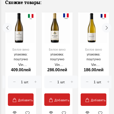
Схожие товары:
Белое вино
Белое вино
Белое вино
упаковка:
упаковка:
упаковка:
поштучно
поштучно
поштучно
Vin
Vin
Vin
409.00лей
286.00лей
186.00лей
Gewurztraminer
Chardonnay
Chardonnay
Steinhaus 2024
Bourgogne, alb
Domaine des
750ml
sec, 750ml,
Loges, alb sec,
2022
750ml, 2024
Добавить
Добавить
Добавить