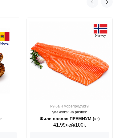
Рыба и морепродукты
О
упаковка: на развес
г
Филе лосося ПРЕМИУМ (кг)
41.99лей/100г.