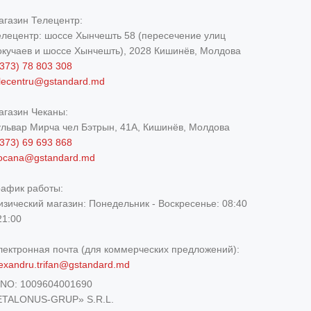
агазин Телецентр:
елецентр: шоссе Хынчешть 58 (пересечение улиц
окучаев и шоссе Хынчешть), 2028 Кишинёв, Молдова
373) 78 803 308
elecentru@gstandard.md
агазин Чеканы:
ульвар Мирча чел Бэтрын, 41A, Кишинёв, Молдова
373) 69 693 868
iocana@gstandard.md
рафик работы:
изический магазин:
Понедельник - Воскресенье: 08:40
21:00
лектронная почта (для коммерческих предложений):
exandru.trifan@gstandard.md
DNO:
1009604001690
ETALONUS-GRUP» S.R.L.