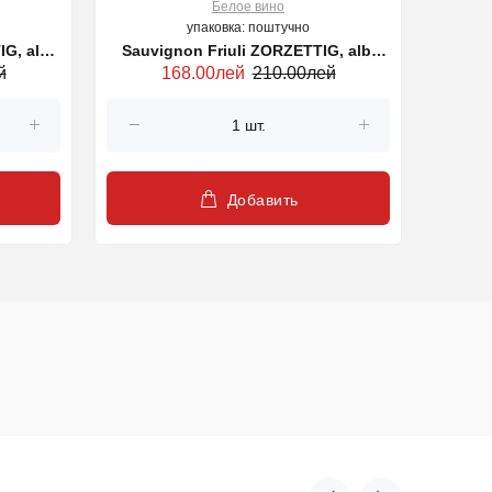
Белое вино
упаковка: поштучно
G, alb,
Sauvignon Friuli ZORZETTIG, alb,
Vi
й
168.00лей
210.00лей
750 ml
Добавить