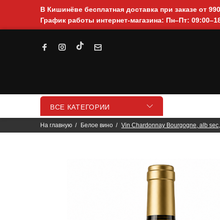
В Кишинёве бесплатная доставка при заказе от 99
График работы интернет-магазина: Пн–Пт: 09:00–18
ВСЕ КАТЕГОРИИ
На главную
Белое вино
Vin Chardonnay Bourgogne, alb sec