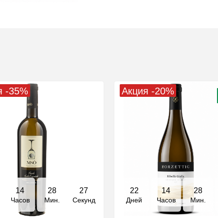
я -35%
Акция -20%
14
28
26
22
14
28
Часов
Мин.
Секунд
Дней
Часов
Мин.