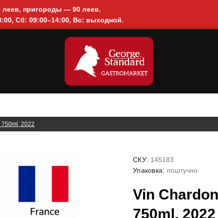
0 леев, пригороды — 90 леев.
:00, Сб: 09:00–14:00, Вс: выходной.
, 750ml, 2022
СКУ:
145183
Упаковка:
поштучно
Vin Chardon
750ml, 2022