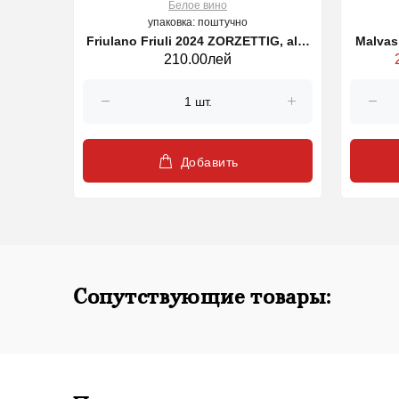
Белое вино
упаковка: поштучно
ine,
Friulano Friuli 2024 ZORZETTIG, alb,
Malvasia 2023 MYO ZORZET
210.00лей
 750ml,
750 ml
Добавить
Сопутствующие товары: