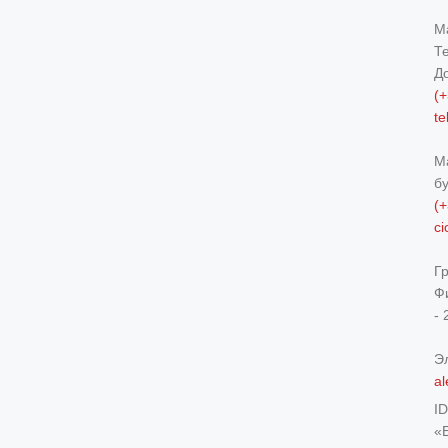
М
Т
Д
(+
t
М
б
(+
c
Г
Ф
- 
Э
al
I
«