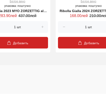
Белое вино
Белое вино
упаковка: поштучно
упаковка: поштучно
TIG alb,
Ribolla Gialla 2024 ZORZETTI
283.90лей
437.00лей
168.00лей
210.00ле
750ml
750ml
Добавить
Добавить