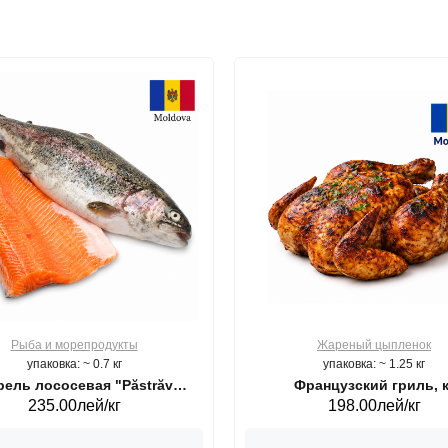
Рыба и морепродукты
Жареный цыпленок
упаковка: ~ 0.7 кг
упаковка: ~ 1.25 кг
ель лососевая "Păstrăv
Французский гриль, к
235.00лей/кг
198.00лей/кг
Moldovenesc"