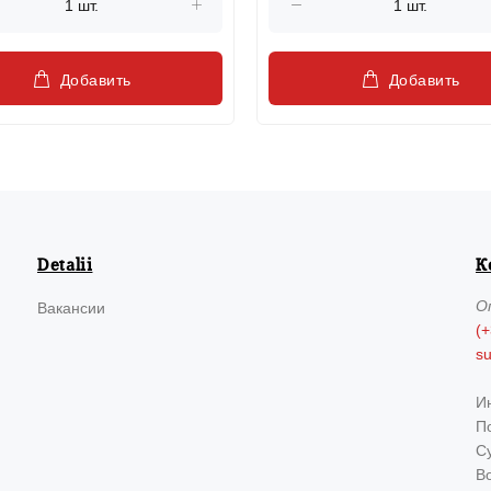
Добавить
Добавить
Detalii
К
О
Вакансии
(+
s
И
По
Су
В