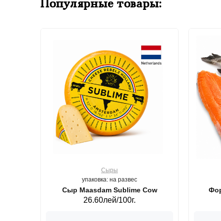
Популярные товары:
Сыры
упаковка: на развес
ерб GS,440 г.
Сыр Maasdam Sublime Cow
Фор
26.60лей/100г.