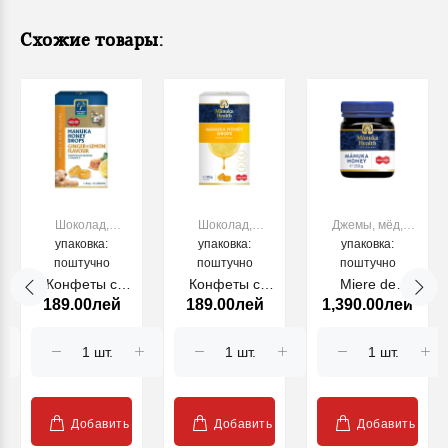
Схожие товары:
Шоколад,
Шоколад,
Джемы, мёд,
конфеты,
упаковка:
конфеты,
упаковка:
упаковка:
варенье
жевательная
поштучно
жевательная
поштучно
поштучно
резинка
резинка
Конфеты с
Конфеты с
Miere de
189.00лей
189.00лей
1,390.00лей
медом манука
медом манука
Manuka MGO
MGO 400+ (65
MGO 400+ (65
400+ (250g) |
г) (имбирь и
г) (с лимоном)
Manuka Health
лимон)
Добавить
Добавить
Добавить