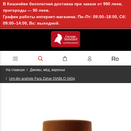
В Кишинёве бесплатная доставка при заказе от 990 леев,
пригороды — 90 леев.
График работы интернет-магазина: Пн–Пт: 09:00–18:00, Сб:
09:00–14:00, Вс: выходной.
Ro
На главную
Джемы, мёд, варенье
Unt din arahide Fara Zahar DIABLO 340g