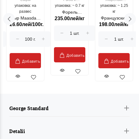
упаковка: на
упаковка: ~ 0.7 кг
морепродукты
упаковка: ~ 1.25
цыпленок
развес
кг
Форель
Сыр Maasdam
Французский
235.00лей/кг
лососевая
26.60лей/100г.
198.00лей/кг
Sublime Cow
гриль, кг
"Păstrăv
Moldovenesc"
Добавить
Добавить
Добавить
George Standard
Detalii