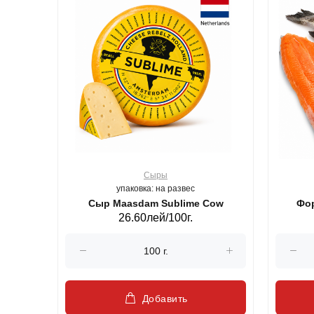
Сыры
упаковка: на развес
ерб GS,440 г.
Сыр Maasdam Sublime Cow
Фор
26.60лей/100г.
Добавить