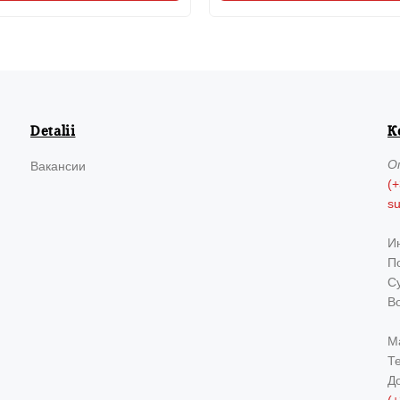
Detalii
К
О
Вакансии
(+
s
И
По
Су
В
М
Т
Д