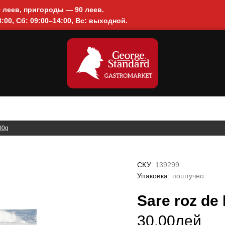
0 леев, пригороды — 90 леев.
:00, Сб: 09:00–14:00, Вс: выходной.
00g
СКУ:
139299
Упаковка:
поштучно
Sare roz de
30.00лей