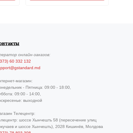
онтакты
ператор
онлайн-заказов:
373) 60 332 132
upport@gstandard.md
нтернет-магазин:
недельник - Пятница: 09:00 - 18:00,
ббота: 09:00 - 14:00,
оскресенье: выходной
агазин Телецентр:
елецентр: шоссе Хынчешть 58 (пересечение улиц
окучаев и шоссе Хынчешть), 2028 Кишинёв, Молдова