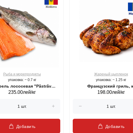
Рыба и морепродукты
Жареный цыпленок
упаковка: ~ 0.7 кг
упаковка: ~ 1.25 кг
ель лососевая "Păstrăv
Французский гриль, к
235.00лей/кг
198.00лей/кг
Moldovenesc"
Добавить
Добавить