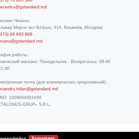
373) 78 803 308
elecentru@gstandard.md
агазин Чеканы:
ульвар Мирча чел Бэтрын, 41A, Кишинёв, Молдова
373) 69 693 868
iocana@gstandard.md
рафик работы:
изический магазин:
Понедельник - Воскресенье: 08:40
21:00
лектронная почта (для коммерческих предложений):
exandru.trifan@gstandard.md
DNO:
1009604001690
ETALONUS-GRUP» S.R.L.
 интерфейса.
Разрешить