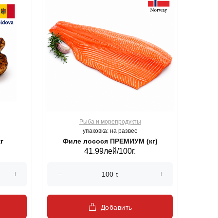
Рыба и морепродукты
О
упаковка: на развес
г
Филе лосося ПРЕМИУМ (кг)
41.99лей/100г.
Добавить