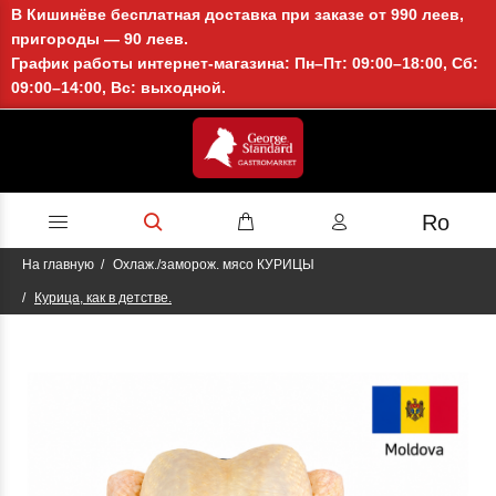
В Кишинёве бесплатная доставка при заказе от 990 леев,
пригороды — 90 леев.
График работы интернет-магазина: Пн–Пт: 09:00–18:00, Сб:
09:00–14:00, Вс: выходной.
Ro
На главную
Охлаж./заморож. мясо КУРИЦЫ
Курица, как в детстве.