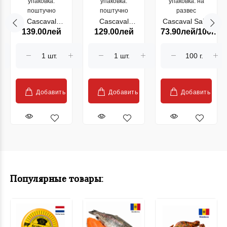
упаковка:
упаковка:
упаковка: на
поштучно
поштучно
развес
Cascaval
Cascaval
Cascaval Saint
139.00лей
129.00лей
73.90лей/100г.
ROULE
ROULE MINI
Agur (21062)
ANANAS
AIL ET FINE
TRANCHE
HERBE RIANS
RIANS COQUE
125g (28535)
125g (21910)
Добавить
Добавить
Добавить
Популярные товары: