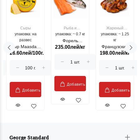
Сыры
Рыба и
Жареный
упаковка: на
упаковка: ~ 0.7 кг
морепродукты
упаковка: ~ 1.25
цыпленок
развес
кг
Форель
Сыр Maasdam
Французский
235.00лей/кг
лососевая
26.60лей/100г.
198.00лей/кг
Sublime Cow
гриль, кг
"Păstrăv
Moldovenesc"
Добавить
Добавить
Добавить
George Standard