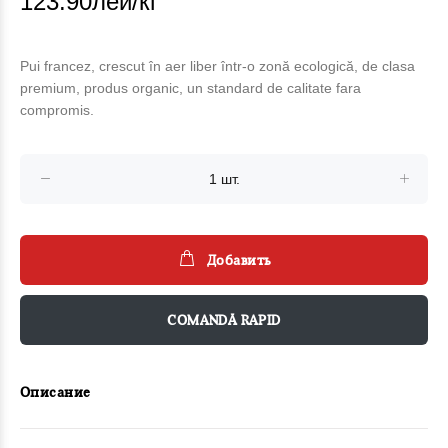
123.90лей/кг
Pui francez, crescut în aer liber într-o zonă ecologică, de clasa
premium, produs organic, un standard de calitate fara
compromis.
Добавить
COMANDĂ RAPID
Описание