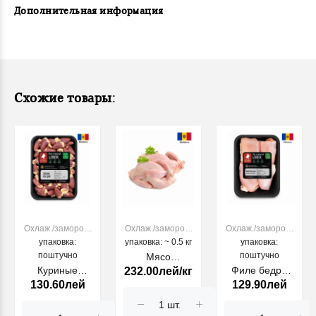
Дополнительная информация
Схожие товары:
Охлаж./заморож.
Охлаж./заморож.
Охлаж./заморож.
мясо КУРИЦЫ
упаковка:
упаковка: ~ 0.5 кг
мясо КУРИЦЫ
мясо КУРИЦЫ
упаковка:
поштучно
поштучно
Мясо
Куриные
Филе бедра
232.00лей/кг
перепёлки
130.60лей
129.90лей
сердeчки 500г
без кости и
кожи 500г