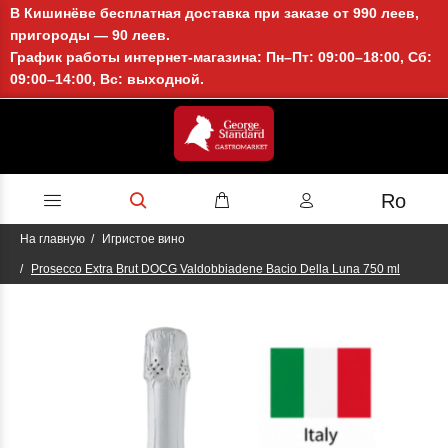
В Кишинёве бесплатная доставка при заказе от 990 леев,
пригороды — 90 леев.
График работы интернет-магазина: Пн–Пт: 09:00–18:00, Сб:
09:00–14:00, Вс: выходной.
Ro
На главную
Игристое вино
Proseсco Extra Brut DOCG Valdobbiadene Bacio Della Luna 750 ml