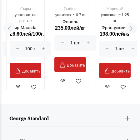
Сыры
Рыба и
Жареный
упаковка: на
упаковка: ~ 0.7 кг
морепродукты
упаковка: ~ 1.25
цыпленок
развес
кг
Форель
Сыр Maasdam
Французский
235.00лей/кг
лососевая
26.60лей/100г.
198.00лей/кг
Sublime Cow
гриль, кг
"Păstrăv
Moldovenesc"
Добавить
Добавить
Добавить
George Standard