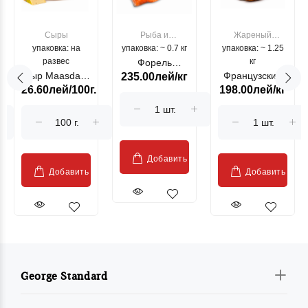
Сыры
Рыба и
Жареный
упаковка: на
упаковка: ~ 0.7 кг
морепродукты
упаковка: ~ 1.25
цыпленок
развес
кг
Форель
Сыр Maasdam
Французский
235.00лей/кг
лососевая
26.60лей/100г.
198.00лей/кг
Sublime Cow
гриль, кг
"Păstrăv
Moldovenesc"
Добавить
Добавить
Добавить
George Standard