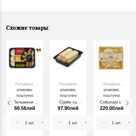
Схожие товары:
Пельмени,
Пельмени,
Пельмени,
вареники,
упаковка:
вареники,
упаковка:
вареники,
упаковка:
поштучно
папанаси
поштучно
папанаси
поштучно
папанаси
Пельмени с
Clatite cu
Coltunasi cu
66.56лей
97.90лей
220.00лей
куриным
branza sarata
cartofi si
мясом и луком
500gr
ciuperci, 500 gr
George
Standard, 500 г