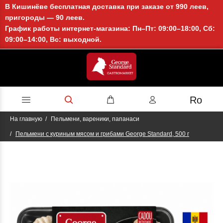
В Кишинёве бесплатная доставка при заказе от 990 леев,
пригороды — 90 леев.
График работы интернет-магазина: Пн–Пт: 09:00–18:00, Сб:
09:00–14:00, Вс: выходной.
Ro
На главную
Пельмени, вареники, папанаси
Пельмени с куриным мясом и грибами George Standard, 500 г