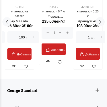
Сыры
Рыба и
Жареный
упаковка: на
упаковка: ~ 0.7 кг
морепродукты
упаковка: ~ 1.25
цыпленок
развес
кг
Форель
Сыр Maasdam
Французский
235.00лей/кг
лососевая
26.60лей/100г.
198.00лей/кг
Sublime Cow
гриль, кг
"Păstrăv
Moldovenesc"
Добавить
Добавить
Добавить
George Standard