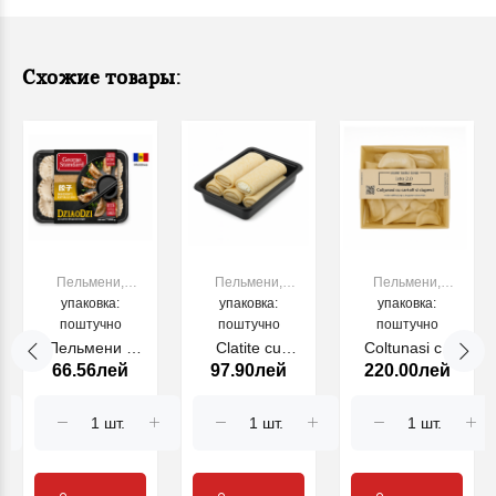
Схожие товары:
Пельмени,
Пельмени,
Пельмени,
вареники,
упаковка:
вареники,
упаковка:
вареники,
упаковка:
поштучно
папанаси
поштучно
папанаси
поштучно
папанаси
Пельмени с
Clatite cu
Coltunasi cu
66.56лей
97.90лей
220.00лей
куриным
branza sarata
cartofi si
мясом и луком
500gr
ciuperci, 500 gr
George
Standard, 500 г