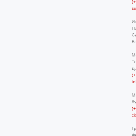
(+
s
И
По
Су
В
М
Т
Д
(+
t
М
б
(+
c
Г
Ф