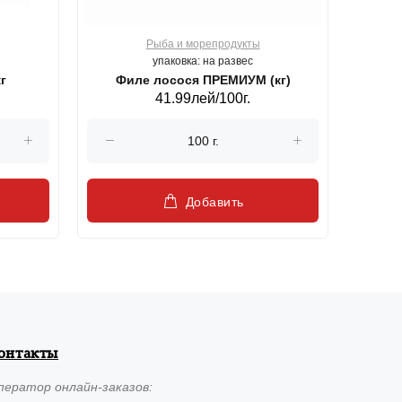
Рыба и морепродукты
О
упаковка: на развес
г
Филе лосося ПРЕМИУМ (кг)
41.99лей/100г.
Добавить
онтакты
ператор
онлайн-заказов: