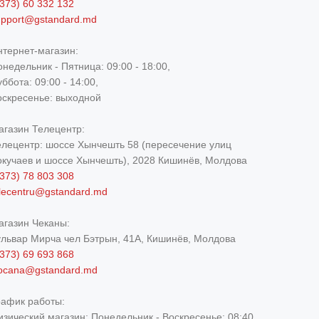
373) 60 332 132
upport@gstandard.md
нтернет-магазин:
недельник - Пятница: 09:00 - 18:00,
ббота: 09:00 - 14:00,
оскресенье: выходной
агазин Телецентр:
елецентр: шоссе Хынчешть 58 (пересечение улиц
окучаев и шоссе Хынчешть), 2028 Кишинёв, Молдова
373) 78 803 308
elecentru@gstandard.md
агазин Чеканы:
ульвар Мирча чел Бэтрын, 41A, Кишинёв, Молдова
373) 69 693 868
iocana@gstandard.md
рафик работы:
изический магазин:
Понедельник - Воскресенье: 08:40