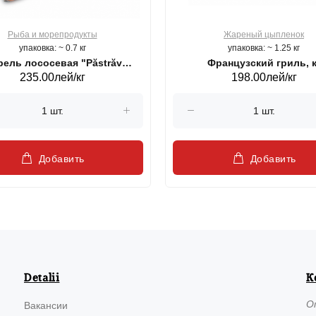
Рыба и морепродукты
Жареный цыпленок
упаковка: ~ 0.7 кг
упаковка: ~ 1.25 кг
ель лососевая "Păstrăv
Французский гриль, к
235.00лей/кг
198.00лей/кг
Moldovenesc"
Добавить
Добавить
Detalii
К
О
Вакансии