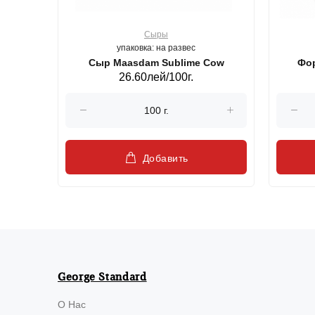
Сыры
упаковка: на развес
ерб GS,440 г.
Сыр Maasdam Sublime Cow
Фор
26.60лей/100г.
Добавить
George Standard
О Нас