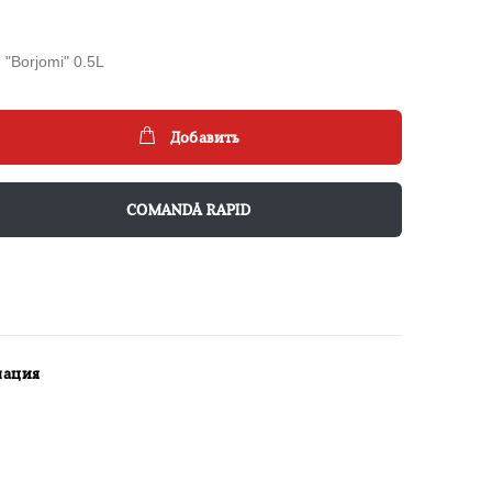
 "Borjomi" 0.5L
Добавить
COMANDĂ RAPID
мация