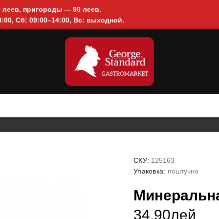
0 леев, пригороды — 90 леев.
:00, Сб: 09:00–14:00, Вс: выходной.
СКУ:
125163
Упаковка:
поштучно
Минеральна
34.90лей