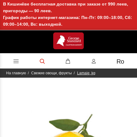
В Кишинёве бесплатная доставка при заказе от 990 леев,
пригороды — 90 леев.
График работы интернет-магазина: Пн–Пт: 09:00–18:00, Сб:
09:00–14:00, Вс: выходной.
Ro
На главную
Свежие овощи, фрукты
Lamaie, kg