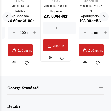
Сыры
Рыба и
Жареный
упаковка: на
упаковка: ~ 0.7 кг
морепродукты
упаковка: ~ 1.25
цыпленок
развес
кг
Форель
Сыр Maasdam
Французский
235.00лей/кг
лососевая
26.60лей/100г.
198.00лей/кг
Sublime Cow
гриль, кг
"Păstrăv
Moldovenesc"
Добавить
Добавить
Добавить
George Standard
Detalii