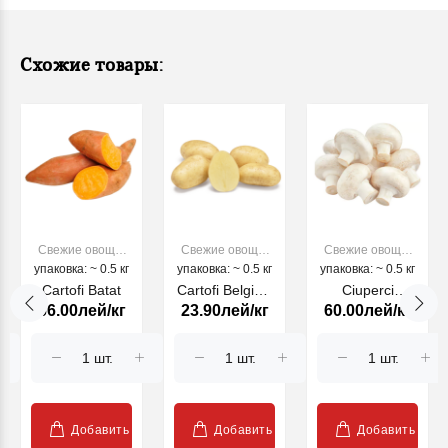
Схожие товары:
Свежие овощи,
Свежие овощи,
Свежие овощи,
упаковка: ~ 0.5 кг
фрукты
упаковка: ~ 0.5 кг
фрукты
упаковка: ~ 0.5 кг
фрукты
Cartofi Batat
Cartofi Belgieni
Ciuperci
66.00лей/кг
23.90лей/кг
60.00лей/кг
Lady Anna
Champinion
(kg)
Добавить
Добавить
Добавить