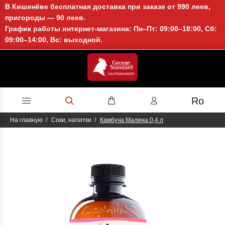
В Кишинёве бесплатная доставка при заказе от 990 леев,
пригороды — 90 леев.
График работы интернет-магазина: Пн–Пт: 09:00–18:00, Сб:
09:00–14:00, Вс: выходной.
Ro
На главную
Соки, напитки
Камбуча Малина 0,4 л