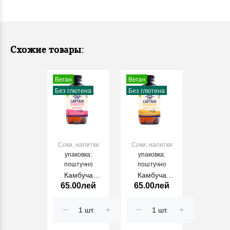
Схожие товары:
Веган
Веган
Без глютена
Без глютена
Соки, напитки
Соки, напитки
упаковка:
упаковка:
поштучно
поштучно
Камбуча
Камбуча
65.00лей
65.00лей
Малина 0,4 л
Имбирь 0,4 л