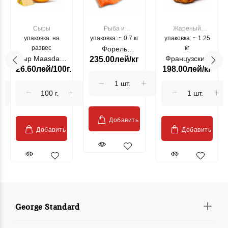
Сыры
Рыба и
Жареный
упаковка: на
упаковка: ~ 0.7 кг
морепродукты
упаковка: ~ 1.25
цыпленок
развес
кг
Форель
Сыр Maasdam
Французский
235.00лей/кг
лососевая
26.60лей/100г.
198.00лей/кг
Sublime Cow
гриль, кг
"Păstrăv
Moldovenesc"
Добавить
Добавить
Добавить
George Standard