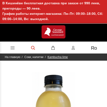
В Кишинёве бесплатная доставка при заказе от 990 леев,
пригороды — 90 леев.
График работы интернет-магазина: Пн–Пт: 09:00–18:00, Сб:
09:00–14:00, Вс: выходной.
Ro
На главную
Соки, напитки
Kambucha lime