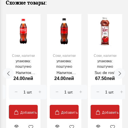
Схожие товары:
Соки, напитки
Соки, напитки
Соки, напитки
упаковка:
упаковка:
упаковка:
поштучно
поштучно
поштучно
Напиток
Напиток
Suc de rosii
24.00лей
24.00лей
67.50лей
безалк. Coca-
безалк. Coca-
presat direct (f.
Cola PET, 0.5L
Cola Zero PET,
zahar) 0.93l
0.5L
Добавить
Добавить
Добавить