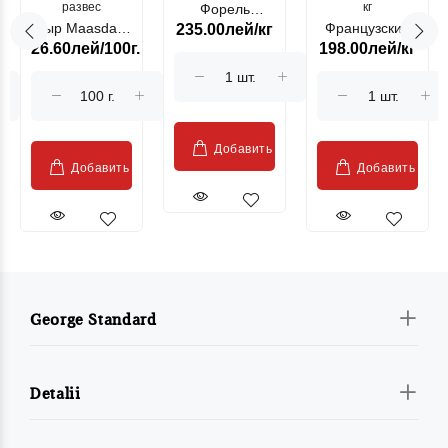
развес
кг
Форель
Сыр Maasdam
Французский
235.00лей/кг
лососевая
26.60лей/100г.
198.00лей/кг
Sublime Cow
гриль, кг
"Păstrăv
Moldovenesc"
Добавить
Добавить
Добавить
George Standard
Detalii