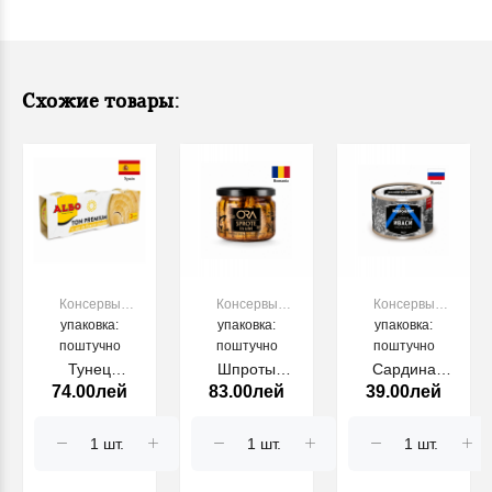
Схожие товары:
Консервы
Консервы
Консервы
рыбные и
упаковка:
рыбные и
упаковка:
рыбные и
упаковка:
морепродукты
поштучно
морепродукты
поштучно
морепродукты
поштучно
Тунец
Шпроты
Сардина
74.00лей
83.00лей
39.00лей
PREMIUM
копченые в
Иваси
YELLOWFIN В
масле ORA
натуральная
РАСТИТЕЛЬНОМ
250g
Доброфлот
МАСЛЕ ALBO
(245 г)
3*80г