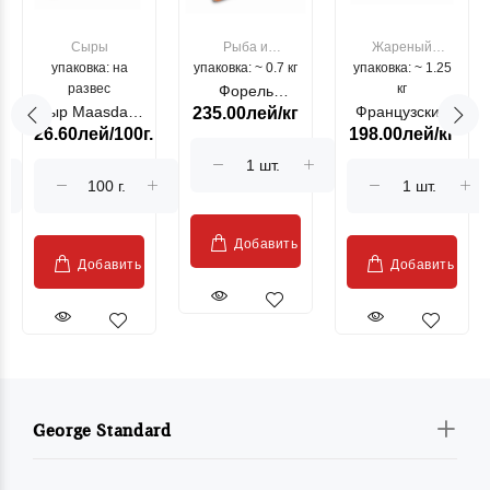
Сыры
Рыба и
Жареный
упаковка: на
упаковка: ~ 0.7 кг
морепродукты
упаковка: ~ 1.25
цыпленок
развес
кг
Форель
Сыр Maasdam
Французский
235.00лей/кг
лососевая
26.60лей/100г.
198.00лей/кг
Sublime Cow
гриль, кг
"Păstrăv
Moldovenesc"
Добавить
Добавить
Добавить
George Standard