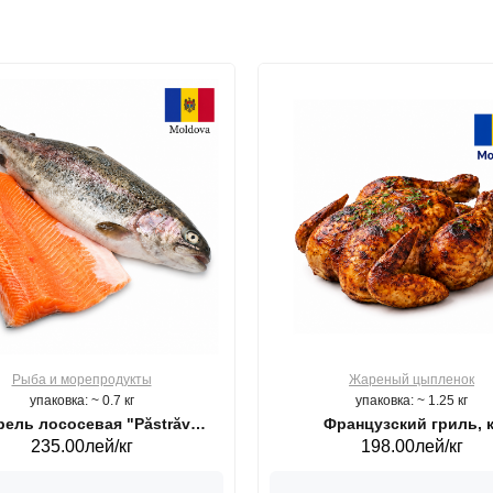
Рыба и морепродукты
Жареный цыпленок
упаковка: ~ 0.7 кг
упаковка: ~ 1.25 кг
ель лососевая "Păstrăv
Французский гриль, к
235.00лей/кг
198.00лей/кг
Moldovenesc"