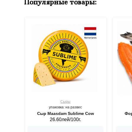
Популярные товары:
Сыры
упаковка: на развес
ерб GS,440 г.
Сыр Maasdam Sublime Cow
Фор
26.60лей/100г.