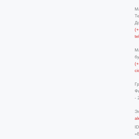
М
Т
Д
(+
t
М
б
(+
c
Г
Ф
- 
Э
al
I
«