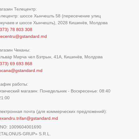
агазин Телецентр:
елецентр: шоссе Хынчешть 58 (пересечение улиц
окучаев и шоссе Хынчешть), 2028 Кишинёв, Молдова
373) 78 803 308
elecentru@gstandard.md
агазин Чеканы:
ульвар Мирча чел Бэтрын, 41A, Кишинёв, Молдова
373) 69 693 868
iocana@gstandard.md
рафик работы:
изический магазин:
Понедельник - Воскресенье: 08:40
21:00
лектронная почта (для коммерческих предложений):
exandru.trifan@gstandard.md
DNO:
1009604001690
ETALONUS-GRUP» S.R.L.