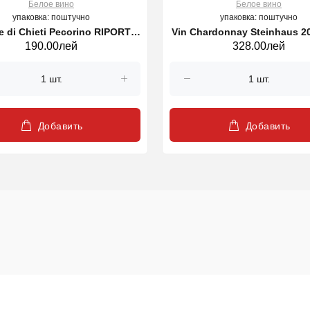
Белое вино
Белое вино
упаковка: поштучно
упаковка: поштучно
re di Chieti Pecorino RIPORTA,
Vin Chardonnay Steinhaus 20
190.00лей
328.00лей
alb, 750 ml
750ml
Добавить
Добавить