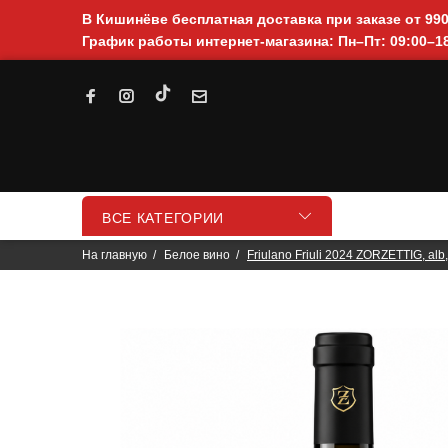
В Кишинёве бесплатная доставка при заказе от 99
График работы интернет-магазина: Пн–Пт: 09:00–18
ВСЕ КАТЕГОРИИ
На главную
Белое вино
Friulano Friuli 2024 ZORZETTIG, alb