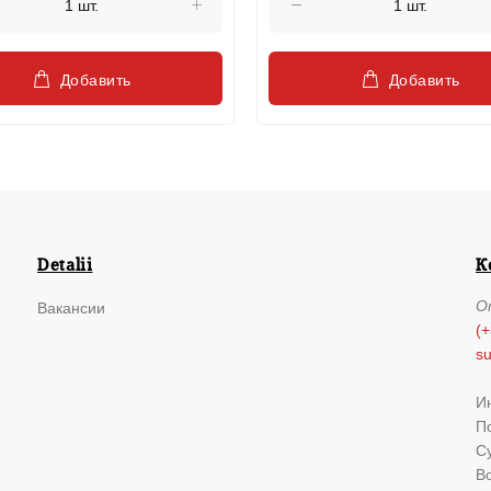
Добавить
Добавить
Detalii
К
О
Вакансии
(+
s
И
По
Су
В