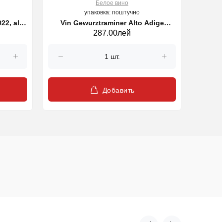
Белое вино
упаковка: поштучно
22, alb,
Vin Gewurztraminer Alto Adige
287.00лей
Sudtirol DOC, alb 750 ml
Добавить