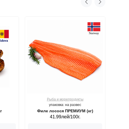
Рыба и морепродукты
О
упаковка: на развес
г
Филе лосося ПРЕМИУМ (кг)
41.99лей/100г.