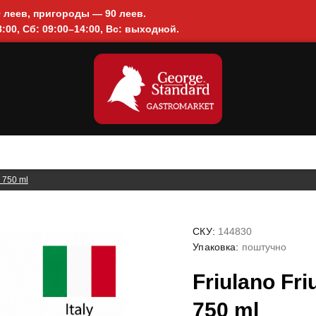
0 леев, пригороды — 90 леев.
:00, Сб: 09:00–14:00, Вс: выходной.
, 750 ml
СКУ:
144830
Упаковка:
поштучно
Friulano Fri
750 ml