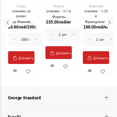
Сыры
Рыба и
Жареный
упаковка: на
упаковка: ~ 0.7 кг
морепродукты
упаковка: ~ 1.25
цыпленок
развес
кг
Форель
Сыр Maasdam
Французский
235.00лей/кг
лососевая
26.60лей/100г.
198.00лей/кг
Sublime Cow
гриль, кг
"Păstrăv
Moldovenesc"
Добавить
Добавить
Добавить
George Standard