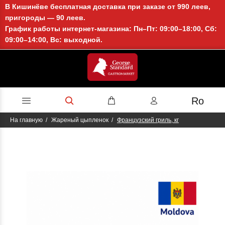
В Кишинёве бесплатная доставка при заказе от 990 леев,
пригороды — 90 леев.
График работы интернет-магазина: Пн–Пт: 09:00–18:00, Сб:
09:00–14:00, Вс: выходной.
Ro
На главную
Жареный цыпленок
Французский гриль, кг