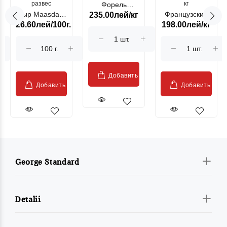
развес
кг
Форель
Сыр Maasdam
Французский
235.00лей/кг
лососевая
26.60лей/100г.
198.00лей/кг
Sublime Cow
гриль, кг
"Păstrăv
Moldovenesc"
Добавить
Добавить
Добавить
George Standard
Detalii