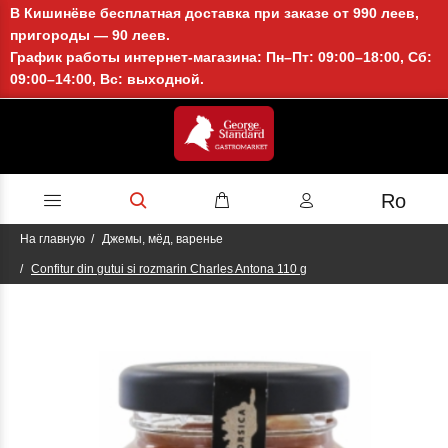
В Кишинёве бесплатная доставка при заказе от 990 леев,
пригороды — 90 леев.
График работы интернет-магазина: Пн–Пт: 09:00–18:00, Сб:
09:00–14:00, Вс: выходной.
Ro
На главную
Джемы, мёд, варенье
Confitur din gutui si rozmarin Charles Antona 110 g