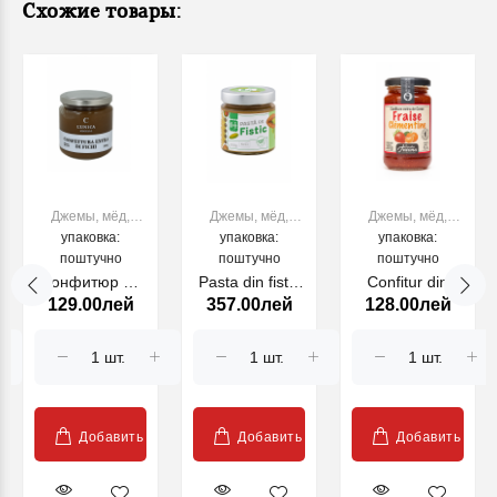
Схожие товары:
Джемы, мёд,
Джемы, мёд,
Джемы, мёд,
упаковка:
варенье
упаковка:
варенье
упаковка:
варенье
поштучно
поштучно
поштучно
Конфитюр из
Pasta din fistic
Confitur din
129.00лей
357.00лей
128.00лей
фиников 335 г
Moft 230g
capsuna si
climantine
Charles Antona
350 g
Добавить
Добавить
Добавить