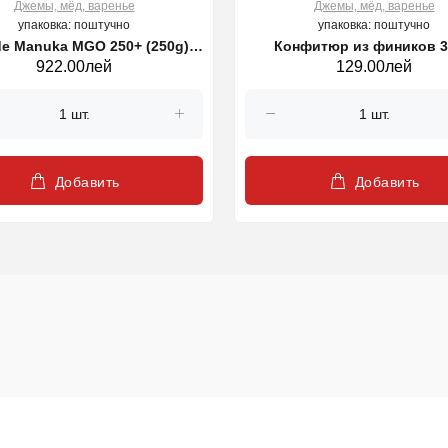
Джемы, мёд, варенье
Джемы, мёд, варенье
упаковка: поштучно
упаковка: поштучно
de Manuka MGO 250+ (250g) |
Конфитюр из фиников 3
922.00лей
129.00лей
Manuka Health
Добавить
Добавить