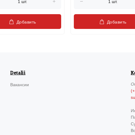
Добавить
Добавить
Detalii
К
О
Вакансии
(+
s
И
По
Су
В