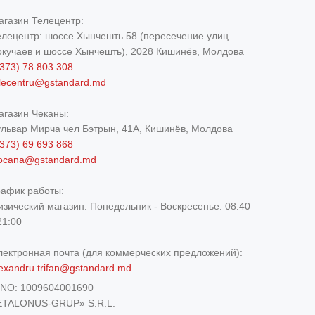
агазин Телецентр:
елецентр: шоссе Хынчешть 58 (пересечение улиц
окучаев и шоссе Хынчешть), 2028 Кишинёв, Молдова
373) 78 803 308
elecentru@gstandard.md
агазин Чеканы:
ульвар Мирча чел Бэтрын, 41A, Кишинёв, Молдова
373) 69 693 868
iocana@gstandard.md
рафик работы:
изический магазин:
Понедельник - Воскресенье: 08:40
21:00
лектронная почта (для коммерческих предложений):
exandru.trifan@gstandard.md
DNO:
1009604001690
ETALONUS-GRUP» S.R.L.