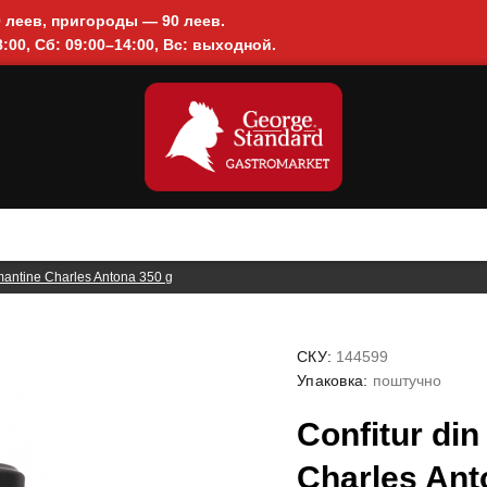
0 леев, пригороды — 90 леев.
:00, Сб: 09:00–14:00, Вс: выходной.
imantine Charles Antona 350 g
СКУ:
144599
Упаковка:
поштучно
Confitur din
Charles Ant