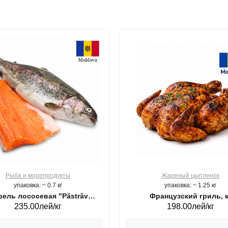
Рыба и морепродукты
Жареный цыпленок
упаковка: ~ 0.7 кг
упаковка: ~ 1.25 кг
ель лососевая "Păstrăv
Французский гриль, к
235.00лей/кг
198.00лей/кг
Moldovenesc"