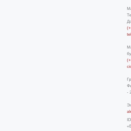
М
Т
Д
(+
t
М
б
(+
c
Г
Ф
- 
Э
al
I
«