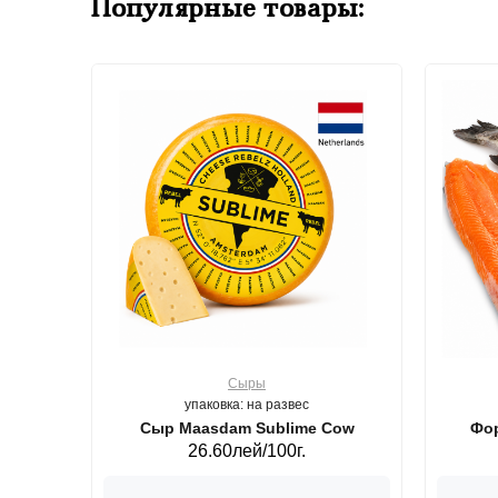
Популярные товары:
Сыры
упаковка: на развес
ерб GS,440 г.
Сыр Maasdam Sublime Cow
Фор
26.60лей/100г.