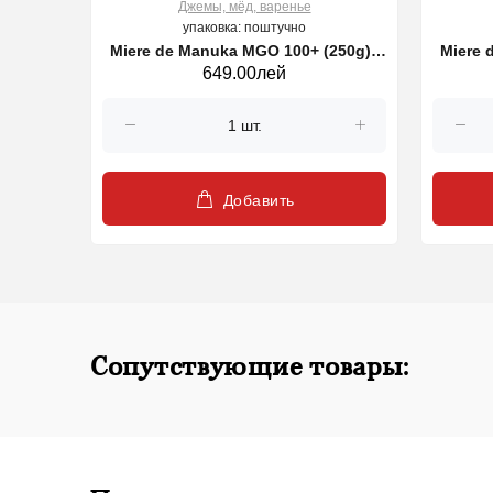
Джемы, мёд, варенье
упаковка: поштучно
Miere de Manuka MGO 100+ (250g) |
Miere 
649.00лей
Manuka Health
Добавить
Сопутствующие товары: