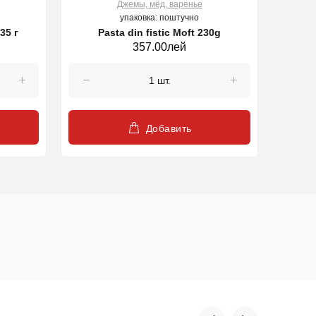
Джемы, мёд, варенье
упаковка: поштучно
35 г
Pasta din fistic Moft 230g
357.00лей
Добавить