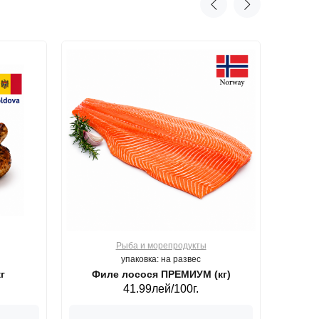
Рыба и морепродукты
О
упаковка: на развес
г
Филе лосося ПРЕМИУМ (кг)
41.99лей/100г.