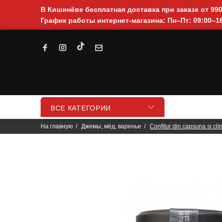
В Кишинёве бесплатная доставка при заказе от 99
График работы интернет-магазина: Пн–Пт: 09:00–18
ВСЕ КАТЕГОРИИ
На главную
Джемы, мёд, варенье
Confitur din capsuna si cl