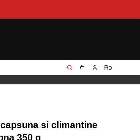
Ro
 capsuna si climantine
ona 350 g