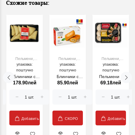
Схожие товары:
Пельмени,
Пельмени,
Пельмени,
вареники,
упаковка:
вареники,
упаковка:
вареники,
упаковка:
поштучно
папанаси
поштучно
папанаси
поштучно
папанаси
Блинчики с
Блинчики с
Пельмени с
178.90лей
85.90лей
69.18лей
курицей и
картошкой и
куриным
сыром, 500г
грибами 480г
мясом и
грибами
George
Standard, 500 г
Добавить
СКОРО
Добавить