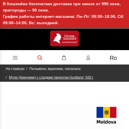
В Кишинёве бесплатная доставка при заказе от 990 леев,
пригороды — 90 леев.
График работы интернет-магазина: Пн–Пт: 09:00–18:00, Сб:
09:00–14:00, Вс: выходной.
Ro
На главную
Пельмени, вареники, папанаси
Мули (блинчики) с сладким творогом Gustland, 500 г