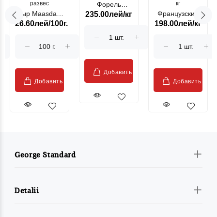
развес
кг
Форель
Сыр Maasdam
Французский
235.00лей/кг
лососевая
26.60лей/100г.
198.00лей/кг
Sublime Cow
гриль, кг
"Păstrăv
Moldovenesc"
Добавить
Добавить
Добавить
George Standard
Detalii