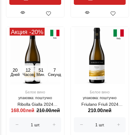
Акция -20%
20
12
51
7
Дней
Часов
Мин.
Секунд
Белое вино
Белое вино
упаковка: поштучно
упаковка: поштучно
Ribolla Gialla 2024
Friulano Friuli 2024
168.00лей
210.00лей
210.00лей
ZORZETTIG, alb, 750ml
ZORZETTIG, alb, 750 ml