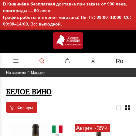
В Кишинёве бесплатная доставка при заказе от 990 леев,
пригороды — 90 леев.
График работы интернет-магазина: Пн–Пт: 09:00–18:00, Сб:
09:00–14:00, Вс: выходной.
Ro
На главную
Магазин
БЕЛОЕ ВИНО
Фильтры
Акция -35%