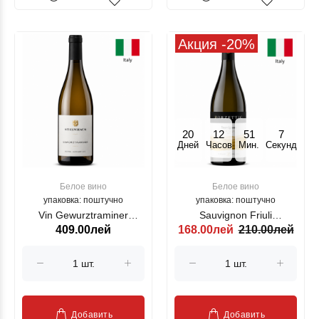
Акция -20%
20
12
51
7
Дней
Часов
Мин.
Секунд
Белое вино
Белое вино
упаковка: поштучно
упаковка: поштучно
Vin Gewurztraminer
Sauvignon Friuli
409.00лей
168.00лей
210.00лей
Steinhaus 2024 750ml
ZORZETTIG, alb, 750 ml
Добавить
Добавить