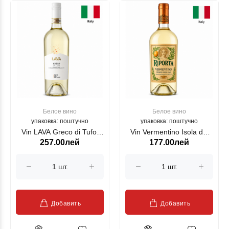
Белое вино
Белое вино
упаковка: поштучно
упаковка: поштучно
Vin LAVA Greco di Tufo,
Vin Vermentino Isola dei
257.00лей
177.00лей
alb, 750 ml
Nuraghi RIPORTA, alb,
750 ml
Добавить
Добавить