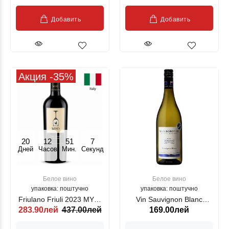
Добавить
Добавить
Акция -35%
20
12
51
7
Дней
Часов
Мин.
Секунд
Белое вино
Белое вино
упаковка: поштучно
упаковка: поштучно
Friulano Friuli 2023 MYO,
Vin Sauvignon Blanc
283.90лей
437.00лей
169.00лей
alb, 750 ml
Marlborough New Zealand
, alb sec, 750ml