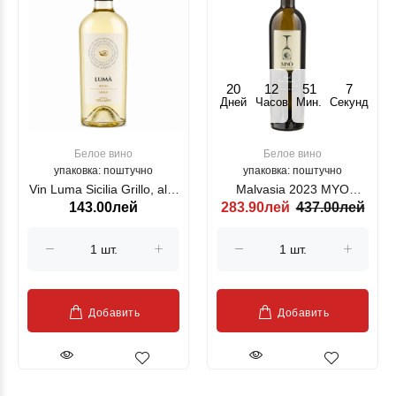
20
12
51
7
Дней
Часов
Мин.
Секунд
Белое вино
Белое вино
упаковка: поштучно
упаковка: поштучно
Vin Luma Sicilia Grillo, alb,
Malvasia 2023 MYO
143.00лей
283.90лей
437.00лей
750 ml
ZORZETTIG alb, 750ml
Добавить
Добавить