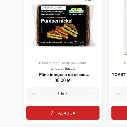
Pâine și produse de panificație
P
ambalaj: bucată
c 150gr
Piine integrala de secara
TOAST C
36.00 lei
Pumpernickel Mestemacher, 250 g
ADAUGĂ