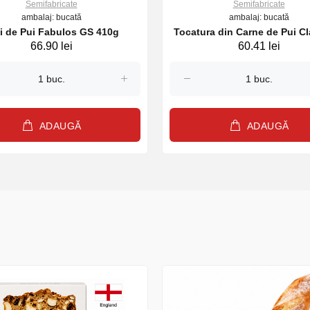
Semifabricate
Semifabricate
ambalaj: bucată
ambalaj: bucată
i de Pui Fabulos GS 410g
Tocatura din Carne de Pui C
66.90 lei
60.41 lei
480g
ADAUGĂ
ADAUGĂ