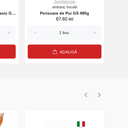
Semifabricate
ambalaj: bucată
lasic GS
Perisoare de Pui GS 480g
Parjoa
67.60 lei
ADAUGĂ