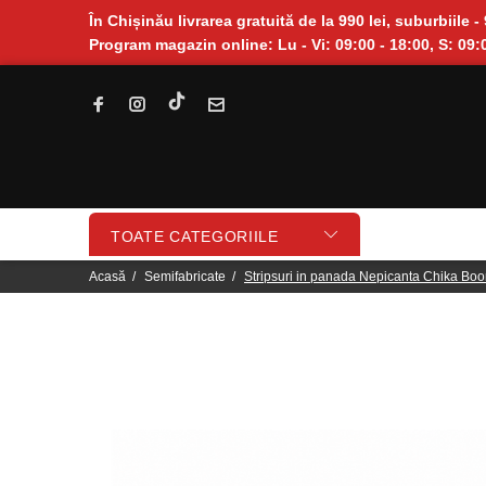
În Chișinău livrarea gratuită de la 990 lei, suburbiile - 
Program magazin online: Lu - Vi: 09:00 - 18:00, S: 09:0
TOATE CATEGORIILE
Acasă
Semifabricate
Stripsuri in panada Nepicanta Chika Boo