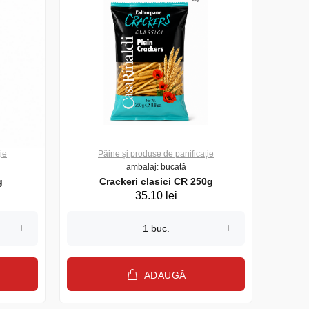
ie
Pâine și produse de panificație
P
ambalaj: bucată
g
Crackeri clasici CR 250g
Cra
35.10 lei
ADAUGĂ