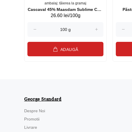
ambalaj: tăierea la gramaj
uperb GS 440g
Cascaval 45% Maasdam Sublime Cow
26.60 lei/100g
(075002)
ADAUGĂ
George Standard
Despre Noi
Promotii
Livrare