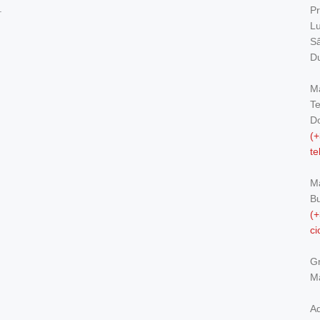
.
Pr
Lu
Sâ
Du
Ma
Te
Do
(+
t
M
Bu
(+
c
Gr
Ma
Ad