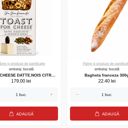
âine și produse de panificație
Pâine și produse de panificaț
ambalaj: bucată
ambalaj: bucată
HEESE DATTE.NOIS CITROU
Bagheta franceza 300
179.00 lei
22.40 lei
100G (26793)
ADAUGĂ
ADAUGĂ