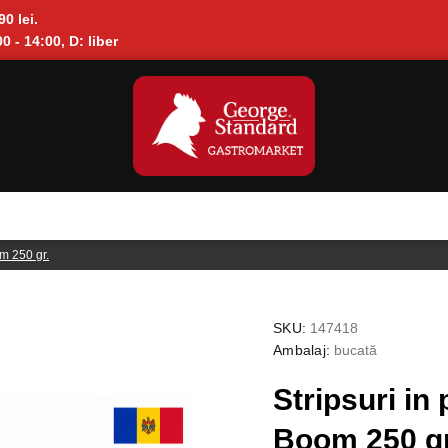
90 lei.
0 - 14:00, D: liber
m 250 gr.
SKU:
147418
Ambalaj:
bucată
Stripsuri i
Boom 250 gr