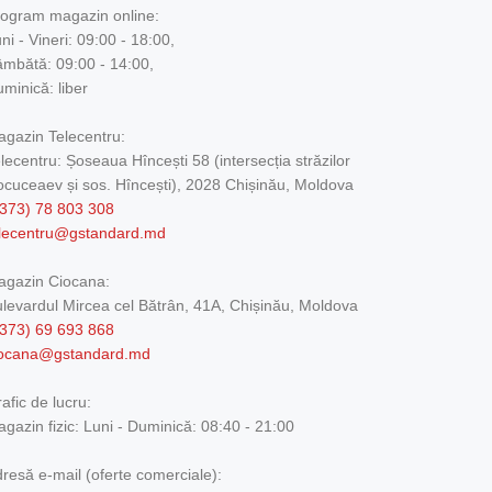
ogram magazin online:
ni - Vineri: 09:00 - 18:00,
mbătă: 09:00 - 14:00,
minică: liber
gazin Telecentru:
lecentru: Șoseaua Hîncești 58 (intersecția străzilor
cuceaev și sos. Hîncești), 2028 Chișinău, Moldova
373) 78 803 308
elecentru@gstandard.md
agazin Ciocana:
levardul Mircea cel Bătrân, 41A, Chișinău, Moldova
373) 69 693 868
iocana@gstandard.md
afic de lucru:
gazin fizic:
Luni - Duminică: 08:40 - 21:00
resă e-mail (oferte comerciale):