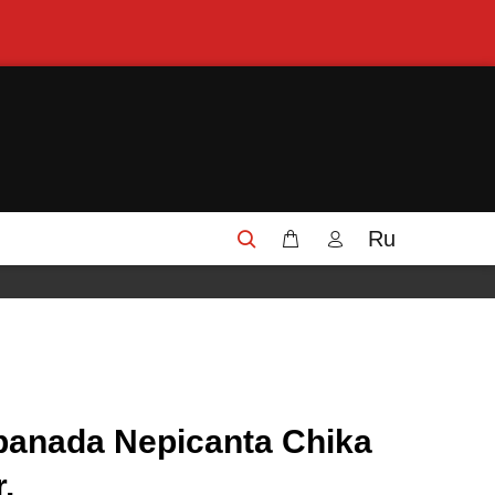
Ru
n panada Nepicanta Chika
.