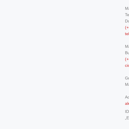
Ma
Te
Do
(+
t
M
Bu
(+
c
Gr
Ma
Ad
al
I
„