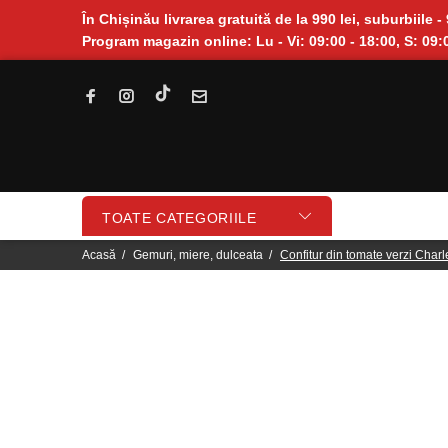
În Chișinău livrarea gratuită de la 990 lei, suburbiile - 
Program magazin online: Lu - Vi: 09:00 - 18:00, S: 09:0
TOATE CATEGORIILE
Acasă
Gemuri, miere, dulceata
Confitur din tomate verzi Char