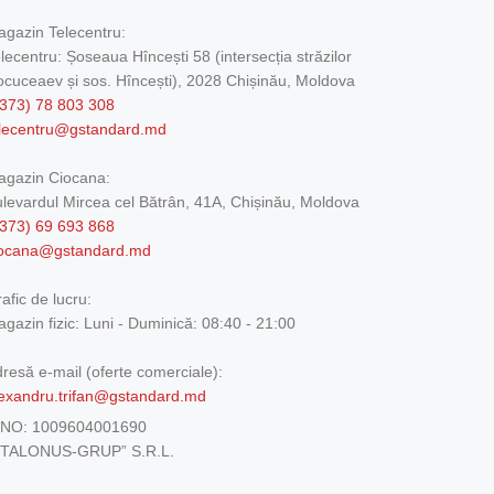
gazin Telecentru:
lecentru: Șoseaua Hîncești 58 (intersecția străzilor
cuceaev și sos. Hîncești), 2028 Chișinău, Moldova
373) 78 803 308
elecentru@gstandard.md
agazin Ciocana:
levardul Mircea cel Bătrân, 41A, Chișinău, Moldova
373) 69 693 868
iocana@gstandard.md
afic de lucru:
gazin fizic:
Luni - Duminică: 08:40 - 21:00
resă e-mail (oferte comerciale):
exandru.trifan@gstandard.md
DNO:
1009604001690
ETALONUS-GRUP” S.R.L.