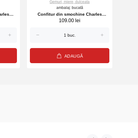
Gemuri, miere, dulceata
ambalaj: bucată
arles
Confitur din smochine Charles
Con
109.00 lei
Antona 250 g
ADAUGĂ