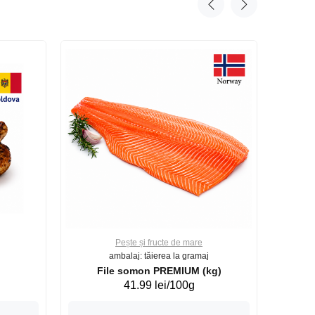
Pește și fructe de mare
ambalaj: tăierea la gramaj
File somon PREMIUM (kg)
41.99 lei/100g