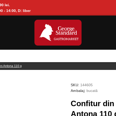
90 lei.
0 - 14:00, D: liber
les Antona 110 g
SKU:
144605
Ambalaj:
bucată
Confitur din
Antona 110 