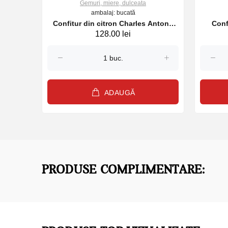
Gemuri, miere, dulceata
ambalaj: bucată
ona 3
Confitur din citron Charles Antona
Conf
128.00 lei
350 g
ADAUGĂ
PRODUSE COMPLIMENTARE: