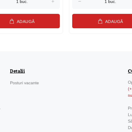
ADAUGĂ
ADAUGĂ
Detalii
C
Op
Posturi vacante
(+
s
.
Pr
Lu
Sâ
Du