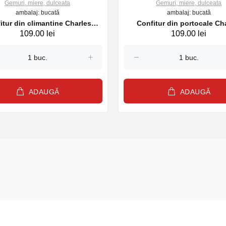
Gemuri, miere, dulceata
Gemuri, miere, dulceata
ambalaj: bucată
ambalaj: bucată
itur din climantine Charles
Confitur din portocale Ch
109.00 lei
109.00 lei
Antona 250 g
Antona 250 g
ADAUGĂ
ADAUGĂ