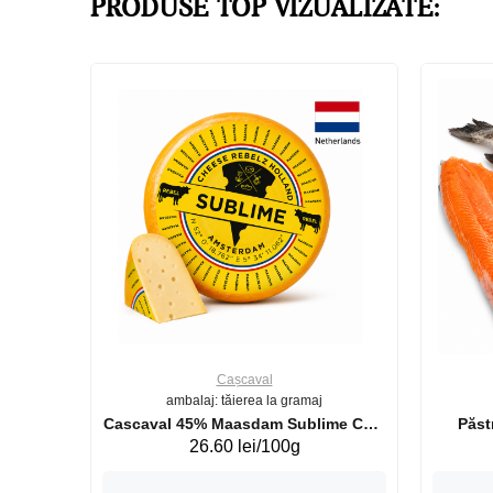
PRODUSE TOP VIZUALIZATE:
Cașcaval
ambalaj: tăierea la gramaj
uperb GS 440g
Cascaval 45% Maasdam Sublime Cow
26.60 lei/100g
(075002)